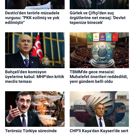
Destici'den terörle mücadele
Gürlek ve Çiftçi'den suç
vurgusu: "PKK ezilmiş ve yok
örgütlerine net mesaj: 'Devlet
edilmiştir"
tepenize binecek'
Bahçeli'den komisyon
TBMM'de gece mesaisi:
üyelerine kabul: MHP'den kritik
Muhalefet önerileri reddedildi,
meclis teması
yeni gündem belli oldu
Terörsüz Türkiye sürecinde
CHP'li Kaya'dan Kayseri'de sert