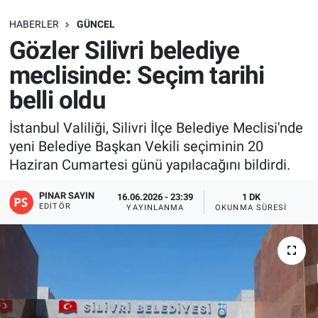
SAĞLIK
HABERLER
GÜNCEL
Gözler Silivri belediye
EKONOMİ
meclisinde: Seçim tarihi
belli oldu
EĞİTİM
İstanbul Valiliği, Silivri İlçe Belediye Meclisi'nde
ÖZEL HABER
yeni Belediye Başkan Vekili seçiminin 20
Haziran Cumartesi günü yapılacağını bildirdi.
Keşfet
PINAR SAYIN
16.06.2026 - 23:39
1 DK
ASTROLOJİ
EDITÖR
YAYINLANMA
OKUNMA SÜRESI
MANŞET
RESMİ İLANLAR
İLAN