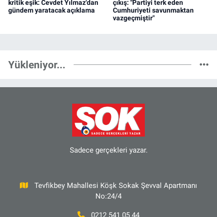
kritik eşik: Cevdet Yılmaz'dan
çıkış: "Partiyi terk eden
gündem yaratacak açıklama
Cumhuriyeti savunmaktan
vazgeçmiştir"
Yükleniyor...
Sadece gerçekleri yazar.
Tevfikbey Mahallesi Köşk Sokak Şevval Apartmanı
No:24/4
0212 541 05 44