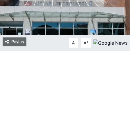
Bize ulaşın
İletişim/Künye
Paylaş
-
+
Yaşam
A
A
Gözden Kaçmasın
İletişim (Künye)