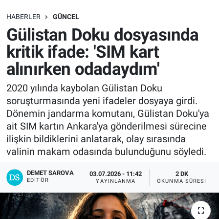
SAĞLIK
HABERLER
GÜNCEL
Gülistan Doku dosyasında
EKONOMİ
kritik ifade: 'SIM kart
alınırken odadaydım'
EĞİTİM
2020 yılında kaybolan Gülistan Doku
ÖZEL HABER
soruşturmasında yeni ifadeler dosyaya girdi.
Dönemin jandarma komutanı, Gülistan Doku'ya
Keşfet
ait SIM kartın Ankara'ya gönderilmesi sürecine
ilişkin bildiklerini anlatarak, olay sırasında
ASTROLOJİ
valinin makam odasında bulunduğunu söyledi.
MANŞET
DEMET SAROVA
03.07.2026 - 11:42
2 DK
EDITÖR
YAYINLANMA
OKUNMA SÜRESI
RESMİ İLANLAR
İLAN