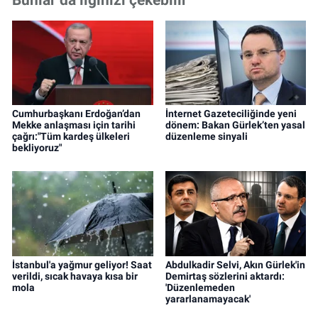
Cumhurbaşkanı Erdoğan’dan
İnternet Gazeteciliğinde yeni
Mekke anlaşması için tarihi
dönem: Bakan Gürlek’ten yasal
çağrı:"Tüm kardeş ülkeleri
düzenleme sinyali
bekliyoruz"
İstanbul'a yağmur geliyor! Saat
Abdulkadir Selvi, Akın Gürlek'in
verildi, sıcak havaya kısa bir
Demirtaş sözlerini aktardı:
mola
'Düzenlemeden
yararlanamayacak'