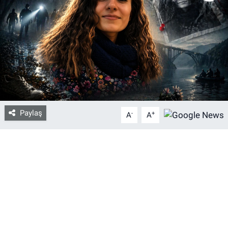
Bize ulaşın
İletişim/Künye
Yaşam
Gözden Kaçmasın
Paylaş
-
+
A
A
İletişim (Künye)