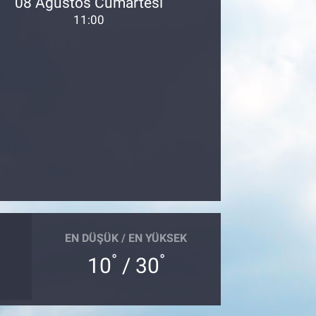
08 Ağustos Cumartesi
11:00
EN DÜŞÜK / EN YÜKSEK
°
°
10
/ 30