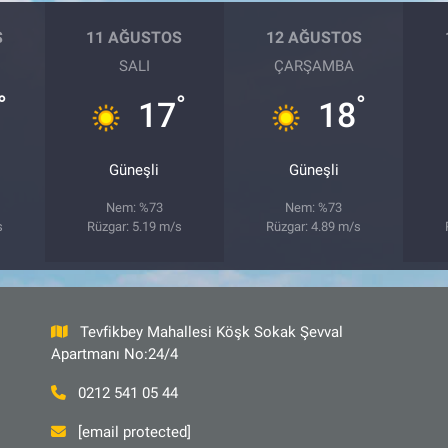
S
11 AĞUSTOS
12 AĞUSTOS
SALI
ÇARŞAMBA
°
°
°
17
18
Güneşli
Güneşli
Nem: %73
Nem: %73
s
Rüzgar: 5.19 m/s
Rüzgar: 4.89 m/s
Tevfikbey Mahallesi Köşk Sokak Şevval
Apartmanı No:24/4
0212 541 05 44
[email protected]