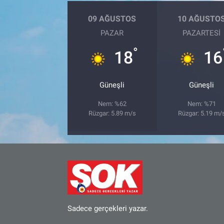
09 AĞUSTOS
10 AĞUSTO
Bize ulaşın
PAZAR
PAZARTESI
İletişim/Künye
°
18
16
Yaşam
Güneşli
Güneşli
Gözden Kaçmasın
Nem: %62
Nem: %71
Rüzgar: 5.89 m/s
Rüzgar: 5.19 m/
İletişim (Künye)
Sadece gerçekleri yazar.