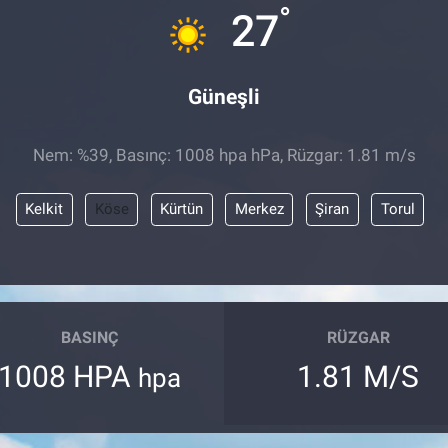
°
27
Güneşli
Nem: %39, Basınç: 1008 hpa hPa, Rüzgar: 1.81 m/s
Kelkit
Köse
Kürtün
Merkez
Şiran
Torul
BASINÇ
RÜZGAR
1008 HPA
1.81 M/S
hpa