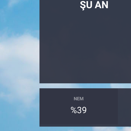
ŞU AN
SAĞLIK
EKONOMİ
EĞİTİM
ÖZEL HABER
Keşfet
ASTROLOJİ
NEM
MANŞET
%39
RESMİ İLANLAR
İLAN