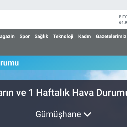
BIT
64.
DO
47,
agazin
Spor
Sağlık
Teknoloji
Kadın
Gazetelerimiz
EU
55,
STE
64,
urumu
GRA
666
BİS
13.
arın ve 1 Haftalık Hava Durum
Gümüşhane