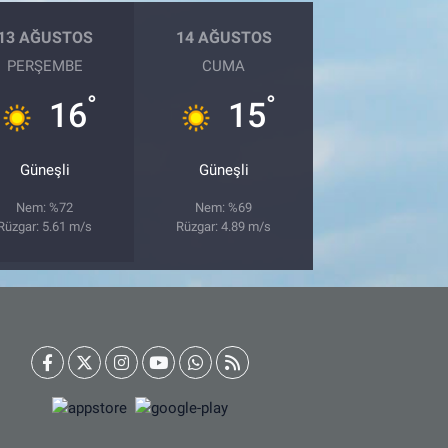
13 AĞUSTOS
14 AĞUSTOS
PERŞEMBE
CUMA
°
°
16
15
Güneşli
Güneşli
Nem: %72
Nem: %69
Rüzgar: 5.61 m/s
Rüzgar: 4.89 m/s