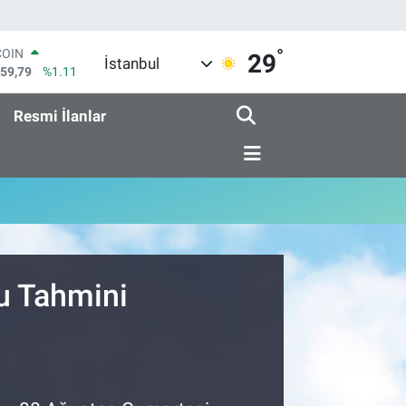
°
COIN
29
İstanbul
959,79
%1.11
LAR
7436
%0.18
Resmi İlanlar
RO
2510
%0.32
RLİN
4811
%0.38
M ALTIN
0.55
%0.03
T100
779
%-14
u Tahmini