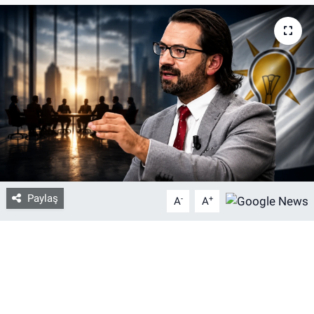
Bize ulaşın
İletişim/Künye
Yaşam
Gözden Kaçmasın
İletişim (Künye)
Paylaş
-
+
A
A