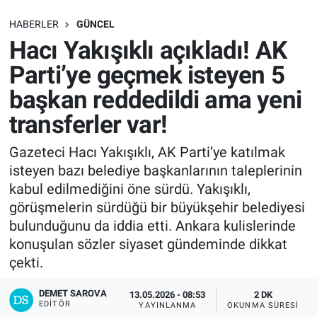
SAĞLIK
HABERLER
GÜNCEL
Hacı Yakışıklı açıkladı! AK
EKONOMİ
Parti’ye geçmek isteyen 5
başkan reddedildi ama yeni
EĞİTİM
transferler var!
ÖZEL HABER
Gazeteci Hacı Yakışıklı, AK Parti’ye katılmak
isteyen bazı belediye başkanlarının taleplerinin
Keşfet
kabul edilmediğini öne sürdü. Yakışıklı,
ASTROLOJİ
görüşmelerin sürdüğü bir büyükşehir belediyesi
bulunduğunu da iddia etti. Ankara kulislerinde
MANŞET
konuşulan sözler siyaset gündeminde dikkat
çekti.
RESMİ İLANLAR
DEMET SAROVA
13.05.2026 - 08:53
2 DK
EDITÖR
YAYINLANMA
OKUNMA SÜRESI
İLAN