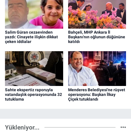
Salim Güran cezaevinden
Bahçeli, MHP Ankara İl
yazdı: Cinayete ilişkin dikkat
Başkanı'nın oğlunun düğününe
çeken iddialar
katıldı
Sahte ekspertiz raporuyla
Menderes Belediyesi'ne rüşvet
vatandaşlık operasyonunda 32
operasyonu: Başkan İlkay
tutuklama
Çiçek tutuklandı
Yükleniyor...