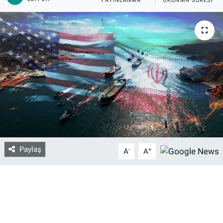
YAYINLANMA
OKUNMA SÜRESI
Bize ulaşın
İletişim/Künye
Yaşam
Gözden Kaçmasın
İletişim (Künye)
Paylaş
-
+
A
A