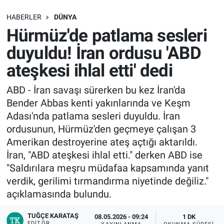
SAĞLIK
HABERLER
DÜNYA
Hürmüz'de patlama sesleri
EKONOMİ
duyuldu! İran ordusu 'ABD
ateşkesi ihlal etti' dedi
EĞİTİM
ABD - İran savaşı sürerken bu kez İran'da
ÖZEL HABER
Bender Abbas kenti yakınlarında ve Keşm
Adası'nda patlama sesleri duyuldu. İran
Keşfet
ordusunun, Hürmüz'den geçmeye çalışan 3
Amerikan destroyerine ateş açtığı aktarıldı.
ASTROLOJİ
İran, "ABD ateşkesi ihlal etti." derken ABD ise
"Saldırılara meşru müdafaa kapsamında yanıt
MANŞET
verdik, gerilimi tırmandırma niyetinde değiliz."
açıklamasında bulundu.
RESMİ İLANLAR
TUĞÇE KARATAŞ
08.05.2026 - 09:24
1 DK
İLAN
EDITÖR