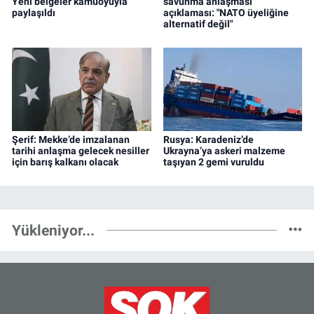
Yeni belgeler kamuoyuyla
savunma anlaşması
paylaşıldı
açıklaması: "NATO üyeliğine
alternatif değil"
Şerif: Mekke’de imzalanan
Rusya: Karadeniz’de
tarihi anlaşma gelecek nesiller
Ukrayna’ya askeri malzeme
için barış kalkanı olacak
taşıyan 2 gemi vuruldu
Yükleniyor...