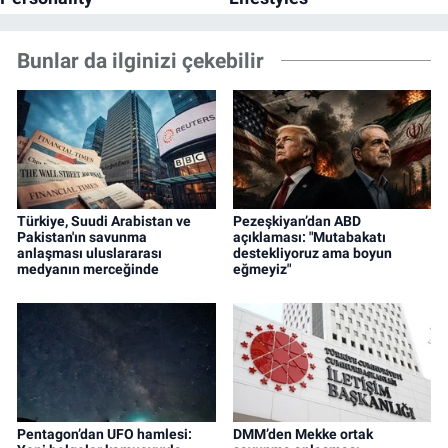
Bunlar da ilginizi çekebilir
Türkiye, Suudi Arabistan ve
Pezeşkiyan’dan ABD
Pakistan'ın savunma
açıklaması: "Mutabakatı
anlaşması uluslararası
destekliyoruz ama boyun
medyanın merceğinde
eğmeyiz"
Pentagon’dan UFO hamlesi:
DMM’den Mekke ortak