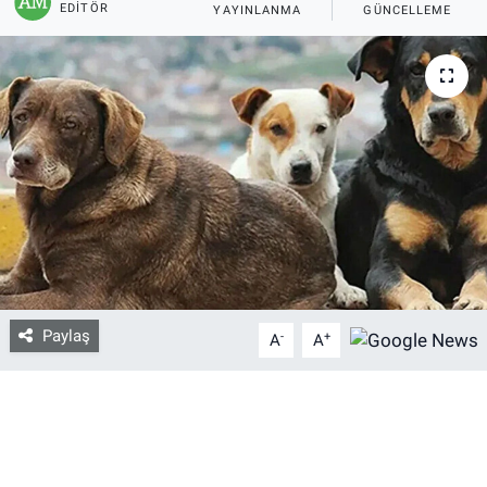
EDITÖR
YAYINLANMA
GÜNCELLEME
Bize ulaşın
İletişim/Künye
Yaşam
Gözden Kaçmasın
İletişim (Künye)
Paylaş
-
+
A
A