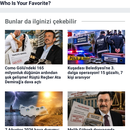
Bunlar da ilginizi çekebilir
Como Gölü'ndeki 165
Kuşadası Belediyesi'ne 3.
milyonluk düğünün ardından
dalga operasyon! 15 gözaltı, 7
şok gelişme! Rüştü Reçber Ata
kişi aranıyor
Demirağ'a dava açtı
7 Ağustos 2026 hava durumu:
Melih Gökçek dosyasında