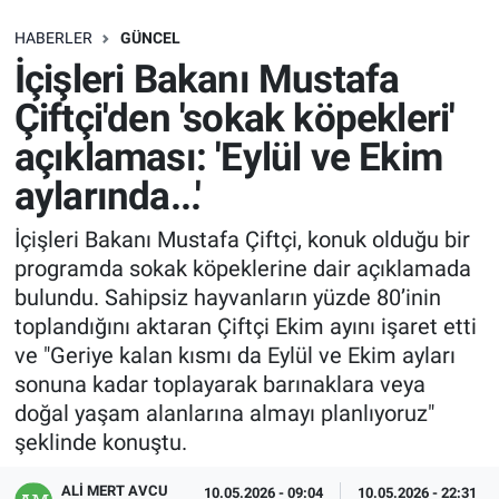
SAĞLIK
HABERLER
GÜNCEL
İçişleri Bakanı Mustafa
EKONOMİ
Çiftçi'den 'sokak köpekleri'
açıklaması: 'Eylül ve Ekim
EĞİTİM
aylarında...'
ÖZEL HABER
İçişleri Bakanı Mustafa Çiftçi, konuk olduğu bir
programda sokak köpeklerine dair açıklamada
Keşfet
bulundu. Sahipsiz hayvanların yüzde 80’inin
ASTROLOJİ
toplandığını aktaran Çiftçi Ekim ayını işaret etti
ve "Geriye kalan kısmı da Eylül ve Ekim ayları
MANŞET
sonuna kadar toplayarak barınaklara veya
doğal yaşam alanlarına almayı planlıyoruz"
RESMİ İLANLAR
şeklinde konuştu.
ALI MERT AVCU
İLAN
10.05.2026 - 09:04
10.05.2026 - 22:31