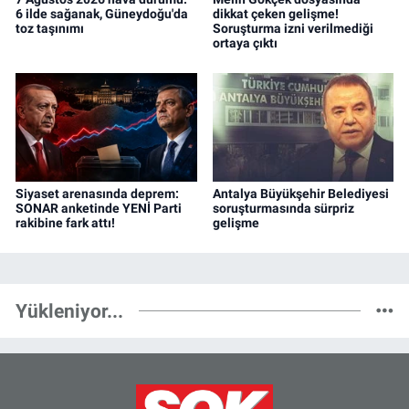
6 ilde sağanak, Güneydoğu'da
dikkat çeken gelişme!
toz taşınımı
Soruşturma izni verilmediği
ortaya çıktı
Siyaset arenasında deprem:
Antalya Büyükşehir Belediyesi
SONAR anketinde YENİ Parti
soruşturmasında sürpriz
rakibine fark attı!
gelişme
Yükleniyor...