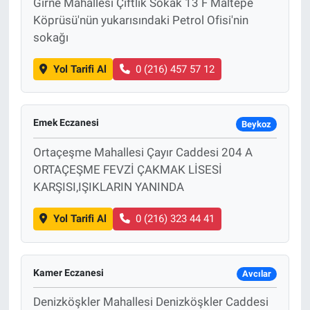
Girne Mahallesi Çiftlik Sokak 13 F Maltepe
Köprüsü'nün yukarısındaki Petrol Ofisi'nin
sokağı
Yol Tarifi Al
0 (216) 457 57 12
Emek Eczanesi
Beykoz
Ortaçeşme Mahallesi Çayır Caddesi 204 A
ORTAÇEŞME FEVZİ ÇAKMAK LİSESİ
KARŞISI,IŞIKLARIN YANINDA
Yol Tarifi Al
0 (216) 323 44 41
Kamer Eczanesi
Avcılar
Denizköşkler Mahallesi Denizköşkler Caddesi