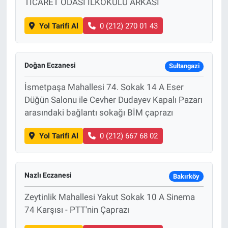
TİCARET ODASI İLKOKULU ARKASI
Yol Tarifi Al
0 (212) 270 01 43
Doğan Eczanesi
Sultangazi
İsmetpaşa Mahallesi 74. Sokak 14 A Eser
Düğün Salonu ile Cevher Dudayev Kapalı Pazarı
arasındaki bağlantı sokağı BİM çaprazı
Yol Tarifi Al
0 (212) 667 68 02
Nazlı Eczanesi
Bakırköy
Zeytinlik Mahallesi Yakut Sokak 10 A Sinema
74 Karşısı - PTT'nin Çaprazı