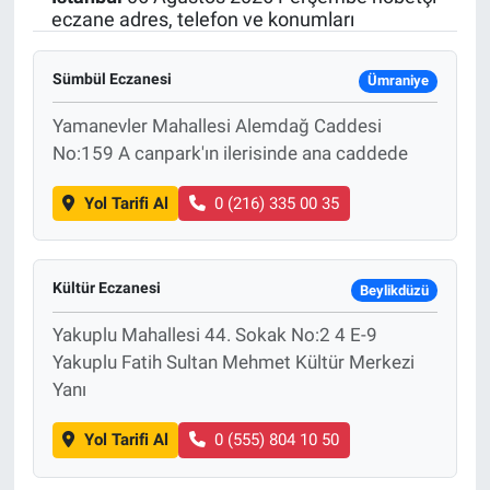
eczane adres, telefon ve konumları
SAĞLIK
Sümbül Eczanesi
Ümraniye
EKONOMİ
Yamanevler Mahallesi Alemdağ Caddesi
EĞİTİM
No:159 A canpark'ın ilerisinde ana caddede
Yol Tarifi Al
0 (216) 335 00 35
ÖZEL HABER
Keşfet
Kültür Eczanesi
Beylikdüzü
ASTROLOJİ
Yakuplu Mahallesi 44. Sokak No:2 4 E-9
Yakuplu Fatih Sultan Mehmet Kültür Merkezi
MANŞET
Yanı
RESMİ İLANLAR
Yol Tarifi Al
0 (555) 804 10 50
İLAN