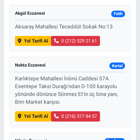
Akgül Eczanesi
Fatih
Aksaray Mahallesi Teceddüt Sokak No:13
Yol Tarifi Al
0 (212) 529 21 61
Nokta Eczanesi
Kartal
Karlıktepe Mahallesi İnönü Caddesi 57A
Esentepe Taksi Durağı'ndan D-100 karayolu
yönünde dönünce Sönmez Et'in üç bina yanı,
Bim Market karşısı.
Yol Tarifi Al
0 (216) 517 84 57