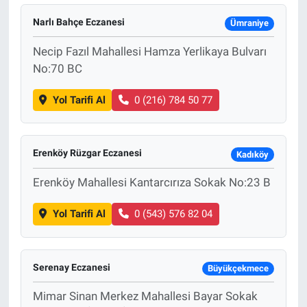
Narlı Bahçe Eczanesi
Ümraniye
Bize ulaşın
Necip Fazıl Mahallesi Hamza Yerlikaya Bulvarı
İletişim/Künye
No:70 BC
Yol Tarifi Al
0 (216) 784 50 77
Yaşam
Gözden Kaçmasın
Erenköy Rüzgar Eczanesi
Kadıköy
İletişim (Künye)
Erenköy Mahallesi Kantarcırıza Sokak No:23 B
Yol Tarifi Al
0 (543) 576 82 04
Serenay Eczanesi
Büyükçekmece
Mimar Sinan Merkez Mahallesi Bayar Sokak