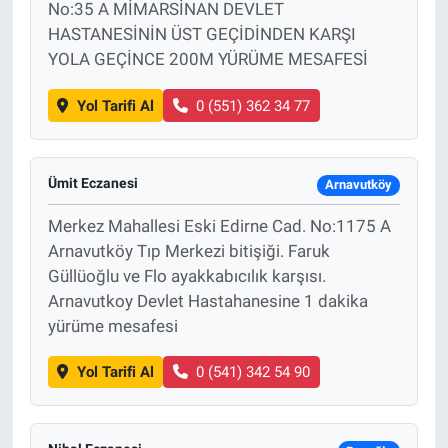
No:35 A MİMARSİNAN DEVLET
HASTANESİNİN ÜST GEÇİDİNDEN KARŞI
YOLA GEÇİNCE 200M YÜRÜME MESAFESİ
Yol Tarifi Al
0 (551) 362 34 77
Ümit Eczanesi
Arnavutköy
Merkez Mahallesi Eski Edirne Cad. No:1175 A
Arnavutköy Tıp Merkezi bitişiği. Faruk
Güllüoğlu ve Flo ayakkabıcılık karşısı.
Arnavutkoy Devlet Hastahanesine 1 dakika
yürüme mesafesi
Yol Tarifi Al
0 (541) 342 54 90