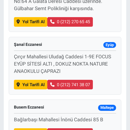
No:64 A Galata Deresi Caddesi üzerinde.
Gülbahar Semt Polikliniği karşısında.
Yol Tarifi Al
0 (212) 270 65 45
Şanal Eczanesi
Eyüp
Çırçır Mahallesi Uludağ Caddesi 1-9E FOCUS
EYÜP SİTESİ ALTI , DOKUZ NOKTA NATURE
ANAOKULU ÇAPRAZI
Yol Tarifi Al
0 (212) 741 38 07
Busem Eczanesi
Maltepe
Bağlarbaşı Mahallesi İnönü Caddesi 85 B