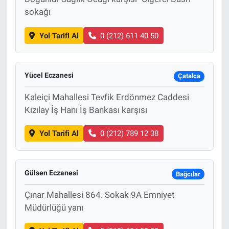
sokağı
Yol Tarifi Al
0 (212) 611 40 50
Yücel Eczanesi
Çatalca
Kaleiçi Mahallesi Tevfik Erdönmez Caddesi
Kızılay İş Hanı İş Bankası karşısı
Yol Tarifi Al
0 (212) 789 12 38
Gülsen Eczanesi
Bağcılar
Çınar Mahallesi 864. Sokak 9A Emniyet
Müdürlüğü yanı