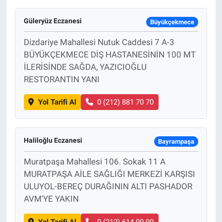
Güleryüz Eczanesi
Büyükçekmece
Dizdariye Mahallesi Nutuk Caddesi 7 A-3
BÜYÜKÇEKMECE DİŞ HASTANESİNİN 100 MT
İLERİSİNDE SAĞDA, YAZICIOĞLU
RESTORANTIN YANI
Yol Tarifi Al
0 (212) 881 70 70
Haliloğlu Eczanesi
Bayrampaşa
Muratpaşa Mahallesi 106. Sokak 11 A
MURATPAŞA AİLE SAĞLIĞI MERKEZİ KARŞISI
ULUYOL-BEREÇ DURAĞININ ALTI PASHADOR
AVM'YE YAKIN
Yol Tarifi Al
0 (212) 614 99 90