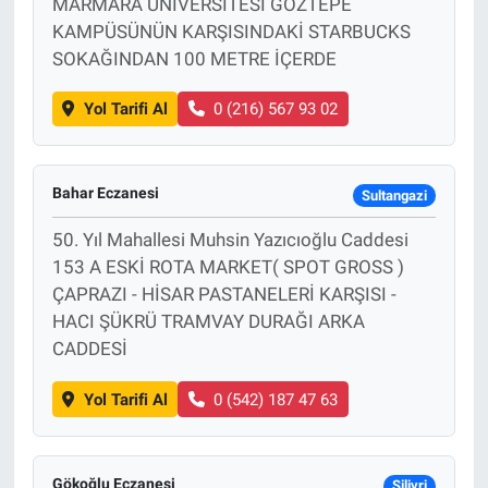
MARMARA ÜNİVERSİTESİ GÖZTEPE
KAMPÜSÜNÜN KARŞISINDAKİ STARBUCKS
SOKAĞINDAN 100 METRE İÇERDE
Yol Tarifi Al
0 (216) 567 93 02
Bahar Eczanesi
Sultangazi
50. Yıl Mahallesi Muhsin Yazıcıoğlu Caddesi
153 A ESKİ ROTA MARKET( SPOT GROSS )
ÇAPRAZI - HİSAR PASTANELERİ KARŞISI -
HACI ŞÜKRÜ TRAMVAY DURAĞI ARKA
CADDESİ
Yol Tarifi Al
0 (542) 187 47 63
Gökoğlu Eczanesi
Silivri