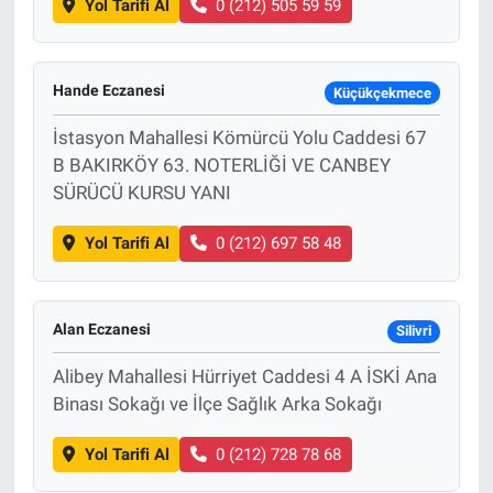
Yol Tarifi Al
0 (212) 505 59 59
Hande Eczanesi
Küçükçekmece
İstasyon Mahallesi Kömürcü Yolu Caddesi 67
B BAKIRKÖY 63. NOTERLİĞİ VE CANBEY
SÜRÜCÜ KURSU YANI
Yol Tarifi Al
0 (212) 697 58 48
Alan Eczanesi
Silivri
Alibey Mahallesi Hürriyet Caddesi 4 A İSKİ Ana
Binası Sokağı ve İlçe Sağlık Arka Sokağı
Yol Tarifi Al
0 (212) 728 78 68