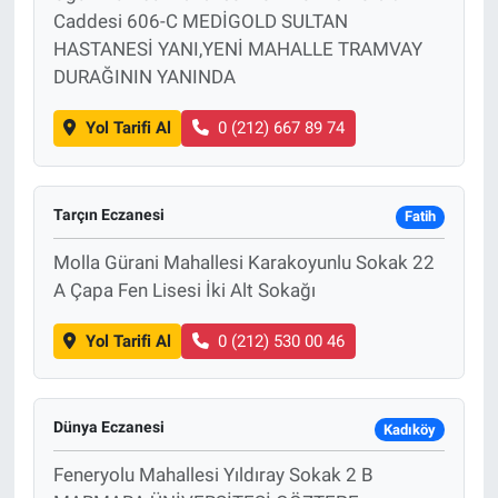
Caddesi 606-C MEDİGOLD SULTAN
HASTANESİ YANI,YENİ MAHALLE TRAMVAY
DURAĞININ YANINDA
Yol Tarifi Al
0 (212) 667 89 74
Tarçın Eczanesi
Fatih
Molla Gürani Mahallesi Karakoyunlu Sokak 22
A Çapa Fen Lisesi İki Alt Sokağı
Yol Tarifi Al
0 (212) 530 00 46
Dünya Eczanesi
Kadıköy
Feneryolu Mahallesi Yıldıray Sokak 2 B