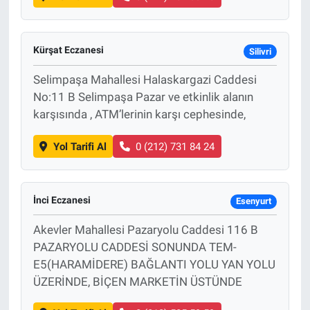
Kürşat Eczanesi
Silivri
Selimpaşa Mahallesi Halaskargazi Caddesi
No:11 B Selimpaşa Pazar ve etkinlik alanın
karşısında , ATM’lerinin karşı cephesinde,
Yol Tarifi Al
0 (212) 731 84 24
İnci Eczanesi
Esenyurt
Akevler Mahallesi Pazaryolu Caddesi 116 B
PAZARYOLU CADDESİ SONUNDA TEM-
E5(HARAMİDERE) BAĞLANTI YOLU YAN YOLU
ÜZERİNDE, BİÇEN MARKETİN ÜSTÜNDE