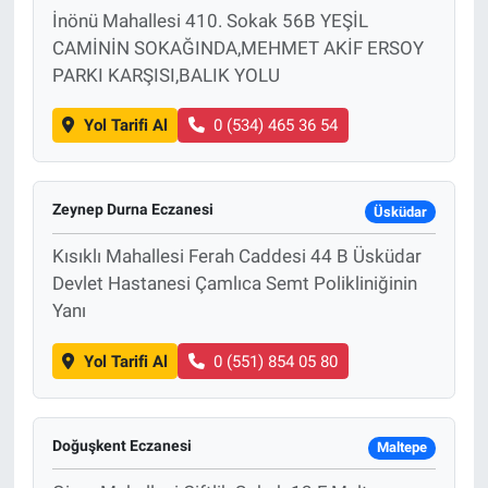
İnönü Mahallesi 410. Sokak 56B YEŞİL
CAMİNİN SOKAĞINDA,MEHMET AKİF ERSOY
PARKI KARŞISI,BALIK YOLU
Yol Tarifi Al
0 (534) 465 36 54
Zeynep Durna Eczanesi
Üsküdar
Kısıklı Mahallesi Ferah Caddesi 44 B Üsküdar
Devlet Hastanesi Çamlıca Semt Polikliniğinin
Yanı
Yol Tarifi Al
0 (551) 854 05 80
Doğuşkent Eczanesi
Maltepe