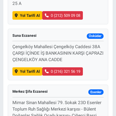
25 A
Yol Tarifi Al
0 (212) 509 09 08
Suna Eczanesi
Üsküdar
Çengelköy Mahallesi Çengelköy Caddesi 38A
ÇARŞI İÇİNDE İŞ BANKASININ KARŞI ÇAPRAZI
ÇENGELKÖY ANA CADDE
Yol Tarifi Al
0 (216) 321 56 19
Merkez Şifa Eczanesi
Esenler
Mimar Sinan Mahallesi 79. Sokak 23D Esenler
Toplum Ruh Sağlığı Merkezi karşısı - Bülent
Doğanlar Sağlık Ocağı karşısı- Ciğerci Basri