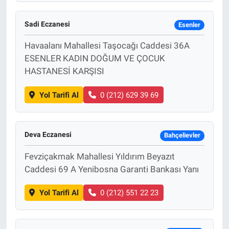
Sadi Eczanesi
Esenler
Havaalanı Mahallesi Taşocağı Caddesi 36A
ESENLER KADIN DOĞUM VE ÇOCUK
HASTANESİ KARŞISI
Yol Tarifi Al
0 (212) 629 39 69
Deva Eczanesi
Bahçelievler
Fevziçakmak Mahallesi Yıldırım Beyazıt
Caddesi 69 A Yenibosna Garanti Bankası Yanı
Yol Tarifi Al
0 (212) 551 22 23