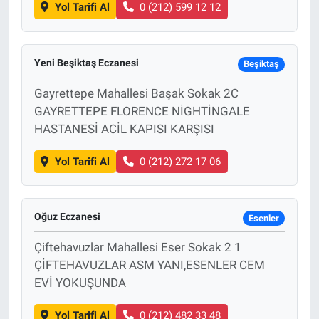
Yol Tarifi Al
0 (212) 599 12 12
Yeni Beşiktaş Eczanesi
Beşiktaş
Gayrettepe Mahallesi Başak Sokak 2C
GAYRETTEPE FLORENCE NİGHTİNGALE
HASTANESİ ACİL KAPISI KARŞISI
Yol Tarifi Al
0 (212) 272 17 06
Oğuz Eczanesi
Esenler
Çiftehavuzlar Mahallesi Eser Sokak 2 1
ÇİFTEHAVUZLAR ASM YANI,ESENLER CEM
EVİ YOKUŞUNDA
Yol Tarifi Al
0 (212) 482 33 48