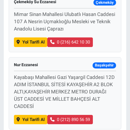
Çekmeköy Su Eczanesi
Çekmeköy
Mimar Sinan Mahallesi Ulubatlı Hasan Caddesi
107 A Nesrin Uçmaklıoğlu Mesleki ve Teknik
Anadolu Lisesi Çaprazı
Yol Tarifi Al
0 (216) 642 10 30
Nur Eczanesi
Başakşehir
Kayabaşı Mahallesi Gazi Yaşargil Caddesi 12D
ADIM İSTANBUL SİTESİ KAYAŞEHİR A2 BLOK
ALTI,KAYAŞEHİR MERKEZ METRO DURAĞI
ÜST CADDESİ VE MİLLET BAHÇESİ ALT
CADDESİ
Yol Tarifi Al
0 (212) 890 56 59