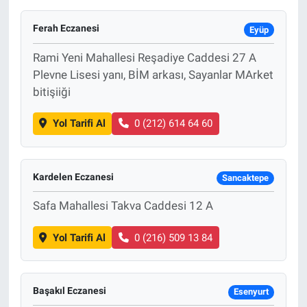
Ferah Eczanesi
Eyüp
Rami Yeni Mahallesi Reşadiye Caddesi 27 A
Plevne Lisesi yanı, BİM arkası, Sayanlar MArket
bitişiiği
Yol Tarifi Al
0 (212) 614 64 60
Kardelen Eczanesi
Sancaktepe
Safa Mahallesi Takva Caddesi 12 A
Yol Tarifi Al
0 (216) 509 13 84
Başakıl Eczanesi
Esenyurt