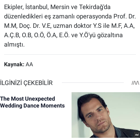
Ekipler, İstanbul, Mersin ve Tekirdağ'da
düzenledikleri eş zamanlı operasyonda Prof. Dr.
M.M, Doç. Dr. V.E, uzman doktor Y.S ile M.F, A.A,
A.Ç.B, O.B, O.Ö, Ö.A, E.Ö. ve Y.Ö'yü gözaltına
almıştı.
Kaynak:
AA