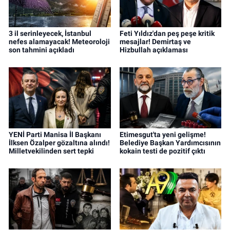
3 il serinleyecek, İstanbul
Feti Yıldız'dan peş peşe kritik
nefes alamayacak! Meteoroloji
mesajlar! Demirtaş ve
son tahmini açıkladı
Hizbullah açıklaması
YENİ Parti Manisa İl Başkanı
Etimesgut'ta yeni gelişme!
İlksen Özalper gözaltına alındı!
Belediye Başkan Yardımcısının
Milletvekilinden sert tepki
kokain testi de pozitif çıktı