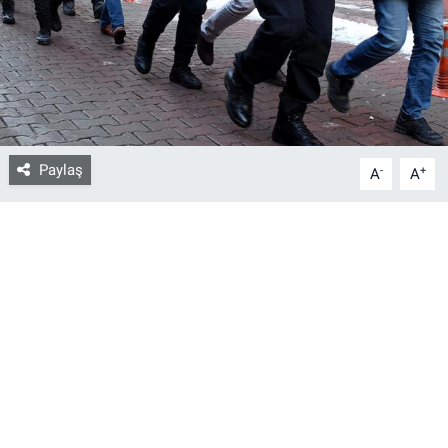
Bize ulaşın
İletişim/Künye
Yaşam
Paylaş
-
+
A
A
Gözden Kaçmasın
İletişim (Künye)