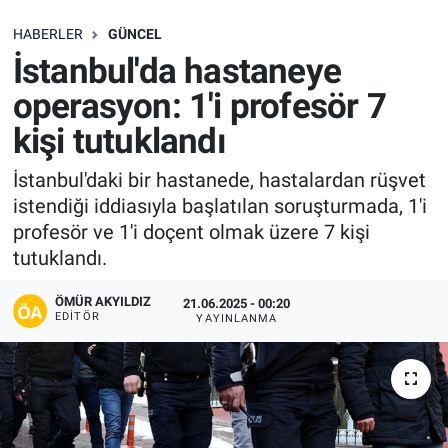
SAĞLIK
HABERLER
GÜNCEL
İstanbul'da hastaneye
EKONOMİ
operasyon: 1'i profesör 7
kişi tutuklandı
EĞİTİM
İstanbul'daki bir hastanede, hastalardan rüşvet
ÖZEL HABER
istendiği iddiasıyla başlatılan soruşturmada, 1'i
profesör ve 1'i doçent olmak üzere 7 kişi
Keşfet
tutuklandı.
ASTROLOJİ
ÖMÜR AKYILDIZ
21.06.2025 - 00:20
EDITÖR
YAYINLANMA
MANŞET
RESMİ İLANLAR
İLAN