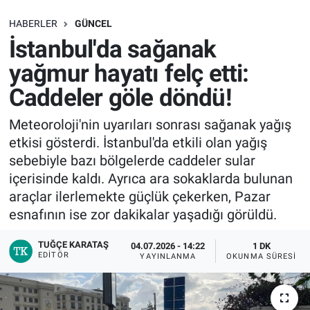
SAĞLIK
HABERLER
GÜNCEL
İstanbul'da sağanak
EKONOMİ
yağmur hayatı felç etti:
Caddeler göle döndü!
EĞİTİM
Meteoroloji'nin uyarıları sonrası sağanak yağış
ÖZEL HABER
etkisi gösterdi. İstanbul'da etkili olan yağış
sebebiyle bazı bölgelerde caddeler sular
Keşfet
içerisinde kaldı. Ayrıca ara sokaklarda bulunan
araçlar ilerlemekte güçlük çekerken, Pazar
ASTROLOJİ
esnafının ise zor dakikalar yaşadığı görüldü.
MANŞET
TUĞÇE KARATAŞ
04.07.2026 - 14:22
1 DK
EDITÖR
YAYINLANMA
OKUNMA SÜRESI
RESMİ İLANLAR
İLAN