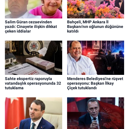
Salim Güran cezaevinden
Bahçeli, MHP Ankara İl
yazdı: Cinayete ilişkin dikkat
Başkanı'nın oğlunun düğününe
çeken iddialar
katıldı
Sahte ekspertiz raporuyla
Menderes Belediyesi'ne rüşvet
vatandaşlık operasyonunda 32
operasyonu: Başkan İlkay
tutuklama
Çiçek tutuklandı