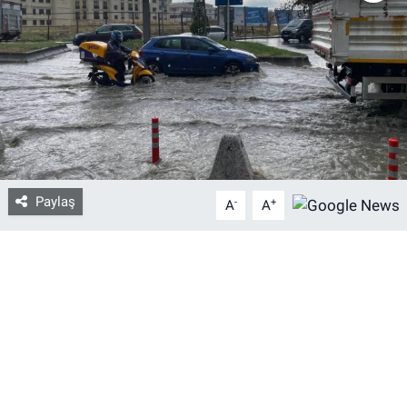
Bize ulaşın
İletişim/Künye
Yaşam
Gözden Kaçmasın
Paylaş
-
+
A
A
İletişim (Künye)