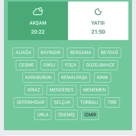
Bize ulaşın
AKŞAM
YATSI
İletişim/Künye
20:22
21:50
Yaşam
ALİAĞA
BAYINDIR
BERGAMA
BEYDAĞ
Gözden Kaçmasın
CEŞME
DİKİLİ
FOÇA
GÜZELBAHÇE
İletişim (Künye)
KARABURUN
KEMALPAŞA
KINIK
KİRAZ
MENDERES
MENEMEN
SEFERIHİSAR
SELÇUK
TORBALI
TİRE
URLA
ÖDEMİŞ
İZMİR