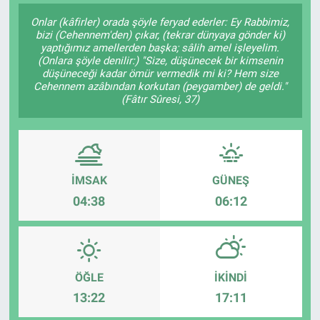
Onlar (kâfirler) orada şöyle feryad ederler: Ey Rabbimiz,
SAĞLIK
bizi (Cehennem'den) çıkar, (tekrar dünyaya gönder ki)
yaptığımız amellerden başka; sâlih amel işleyelim.
(Onlara şöyle denilir:) "Size, düşünecek bir kimsenin
EKONOMİ
düşüneceği kadar ömür vermedik mi ki? Hem size
Cehennem azâbından korkutan (peygamber) de geldi."
EĞİTİM
(Fâtır Sûresi, 37)
ÖZEL HABER
Keşfet
İMSAK
GÜNEŞ
04:38
06:12
ASTROLOJİ
MANŞET
ÖĞLE
İKINDI
RESMİ İLANLAR
13:22
17:11
İLAN