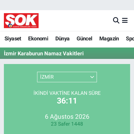
GÜNDEM
Nöbetçi Eczaneler
DÜNYA
Hava Durumu
Siyaset
Ekonomi
Dünya
Güncel
Magazin
Sp
İzmir Karaburun Namaz Vakitleri
SPOR
İstanbul Namaz Vakitleri
MAGAZİN
Trafik Durumu
İZMİR
KÜLTÜR SANAT
Süper Lig Puan Durumu ve Fikstür
İKINDI VAKTINE KALAN SÜRE
36:11
POLİTİKA
Tüm Manşetler
YAŞAM
Son Dakika Haberleri
6 Ağustos 2026
23 Safer 1448
TEKNOLOJİ
Haber Arşivi