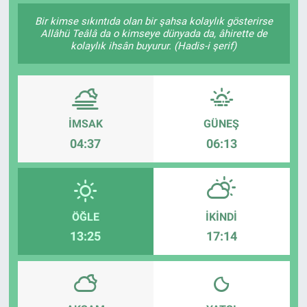
Bir kimse sıkıntıda olan bir şahsa kolaylık gösterirse
SAĞLIK
Allâhü Teâlâ da o kimseye dünyada da, âhirette de
kolaylık ihsân buyurur. (Hadis-i şerif)
EKONOMİ
EĞİTİM
İMSAK
GÜNEŞ
ÖZEL HABER
04:37
06:13
Keşfet
ASTROLOJİ
ÖĞLE
İKINDI
MANŞET
13:25
17:14
RESMİ İLANLAR
İLAN