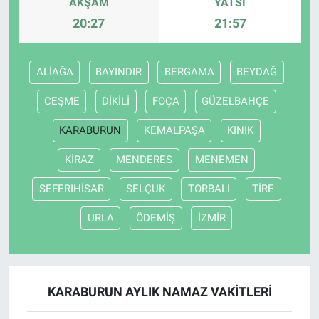
AKŞAM
YATSI
20:27
21:57
Bize ulaşın
İletişim/Künye
ALİAĞA
BAYINDIR
BERGAMA
BEYDAĞ
CEŞME
DİKİLİ
FOÇA
GÜZELBAHÇE
Yaşam
KARABURUN
KEMALPAŞA
KINIK
Gözden Kaçmasın
KİRAZ
MENDERES
MENEMEN
İletişim (Künye)
SEFERIHİSAR
SELÇUK
TORBALI
TİRE
URLA
ÖDEMİŞ
İZMİR
KARABURUN AYLIK NAMAZ VAKITLERI