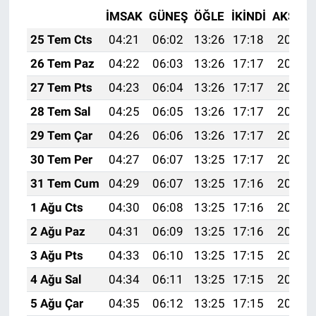
İMSAK
GÜNEŞ
ÖĞLE
İKINDI
AKŞAM
25 Tem Cts
04:21
06:02
13:26
17:18
20:39
26 Tem Paz
04:22
06:03
13:26
17:17
20:38
27 Tem Pts
04:23
06:04
13:26
17:17
20:37
28 Tem Sal
04:25
06:05
13:26
17:17
20:36
29 Tem Çar
04:26
06:06
13:26
17:17
20:35
30 Tem Per
04:27
06:07
13:25
17:17
20:34
31 Tem Cum
04:29
06:07
13:25
17:16
20:33
1 Ağu Cts
04:30
06:08
13:25
17:16
20:32
2 Ağu Paz
04:31
06:09
13:25
17:16
20:31
3 Ağu Pts
04:33
06:10
13:25
17:15
20:30
4 Ağu Sal
04:34
06:11
13:25
17:15
20:29
5 Ağu Çar
04:35
06:12
13:25
17:15
20:28