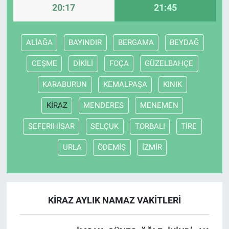
20:17
21:45
Bize ulaşın
ALİAĞA
BAYINDIR
BERGAMA
BEYDAĞ
İletişim/Künye
CEŞME
DİKİLİ
FOÇA
GÜZELBAHÇE
Yaşam
KARABURUN
KEMALPAŞA
KINIK
Gözden Kaçmasın
KİRAZ
MENDERES
MENEMEN
SEFERIHİSAR
SELÇUK
TORBALI
TİRE
İletişim (Künye)
URLA
ÖDEMİŞ
İZMİR
KİRAZ AYLIK NAMAZ VAKITLERI