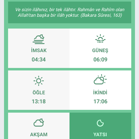
Ve sizin ilâhınız, bir tek ilâhtır. Rahmân ve Rahîm olan
SAĞLIK
Allah'tan başka bir ilâh yoktur. (Bakara Sûresi, 163)
EKONOMİ
EĞİTİM
İMSAK
GÜNEŞ
ÖZEL HABER
04:34
06:09
Keşfet
ASTROLOJİ
ÖĞLE
İKINDI
13:18
17:06
MANŞET
RESMİ İLANLAR
AKŞAM
YATSI
İLAN