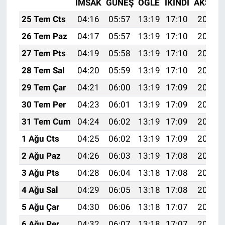
İMSAK
GÜNEŞ
ÖĞLE
İKINDI
AKŞAM
25 Tem Cts
04:16
05:57
13:19
17:10
20:31
26 Tem Paz
04:17
05:57
13:19
17:10
20:30
27 Tem Pts
04:19
05:58
13:19
17:10
20:29
28 Tem Sal
04:20
05:59
13:19
17:10
20:28
29 Tem Çar
04:21
06:00
13:19
17:09
20:28
30 Tem Per
04:23
06:01
13:19
17:09
20:27
31 Tem Cum
04:24
06:02
13:19
17:09
20:26
1 Ağu Cts
04:25
06:02
13:19
17:09
20:25
2 Ağu Paz
04:26
06:03
13:19
17:08
20:24
3 Ağu Pts
04:28
06:04
13:18
17:08
20:23
4 Ağu Sal
04:29
06:05
13:18
17:08
20:22
5 Ağu Çar
04:30
06:06
13:18
17:07
20:21
6 Ağu Per
04:32
06:07
13:18
17:07
20:20