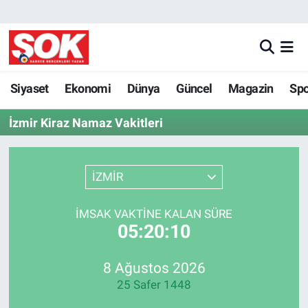
GÜNDEM
Nöbetçi Eczaneler
DÜNYA
Hava Durumu
Siyaset
Ekonomi
Dünya
Güncel
Magazin
Sp
İzmir Kiraz Namaz Vakitleri
SPOR
İstanbul Namaz Vakitleri
MAGAZİN
Trafik Durumu
İZMİR
KÜLTÜR SANAT
Süper Lig Puan Durumu ve Fikstür
İMSAK VAKTINE KALAN SÜRE
05:20:10
POLİTİKA
Tüm Manşetler
YAŞAM
Son Dakika Haberleri
8 Ağustos 2026
25 Safer 1448
TEKNOLOJİ
Haber Arşivi