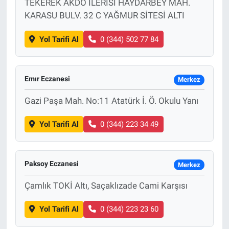
TEKEREK AKDO İLERİSİ HAYDARBEY MAH.
KARASU BULV. 32 C YAĞMUR SİTESİ ALTI
Yol Tarifi Al
0 (344) 502 77 84
Emır Eczanesi
Merkez
Gazi Paşa Mah. No:11 Atatürk İ. Ö. Okulu Yanı
Yol Tarifi Al
0 (344) 223 34 49
Paksoy Eczanesi
Merkez
Çamlık TOKİ Altı, Saçaklızade Cami Karşısı
Yol Tarifi Al
0 (344) 223 23 60