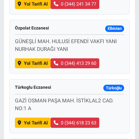
Yol Tarifi Al
0 (344) 241 34 77
Özpolat Eczanesi
Elbistan
GÜNEŞLİ MAH. HULUSİ EFENDİ VAKFI YANI
NURHAK DURAĞI YANI
Yol Tarifi Al
0 (344) 413 29 60
Türkoglu Eczanesi
Türkoğlu
GAZİ OSMAN PAŞA MAH. İSTİKLAL2 CAD.
NO:1 A
Yol Tarifi Al
0 (344) 618 23 63