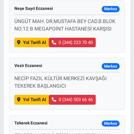
Neşe Sayıt Eczanesi
Merkez
Bize ulaşın
ÜNGÜT MAH. DR.MUSTAFA BEY CAD.B.BLOK
NO:12 B MEGAPOİNT HASTANESİ KARŞISI
İletişim/Künye
Yol Tarifi Al
0 (344) 223 70 40
Yaşam
Gözden Kaçmasın
Vezir Eczanesi
Merkez
İletişim (Künye)
NECİP FAZIL KÜLTÜR MERKEZİ KAVŞAĞI
TEKEREK BAŞLANGICI
Yol Tarifi Al
0 (344) 503 66 46
Tekerek Eczanesi
Merkez