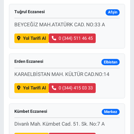
Tuğrul Eczanesi
Afşin
BEYCEĞİZ MAH.ATATÜRK CAD. NO:33 A
Yol Tarifi Al
0 (344) 511 46 45
Erden Eczanesi
Elbistan
KARAELBİSTAN MAH. KÜLTÜR CAD.NO:14
Yol Tarifi Al
0 (344) 415 03 33
Kümbet Eczanesi
Merkez
Divanlı Mah. Kümbet Cad. 51. Sk. No:7 A