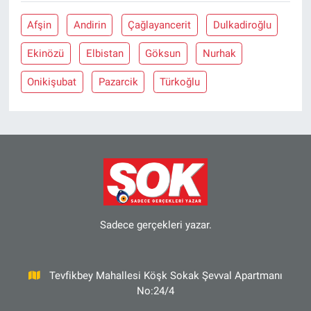
Afşin
Andirin
Çağlayancerit
Dulkadiroğlu
Ekinözü
Elbistan
Göksun
Nurhak
Onikişubat
Pazarcik
Türkoğlu
Sadece gerçekleri yazar.
Tevfikbey Mahallesi Köşk Sokak Şevval Apartmanı
No:24/4