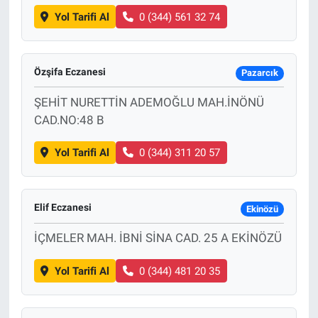
Yol Tarifi Al
0 (344) 561 32 74
Özşifa Eczanesi
Pazarcık
ŞEHİT NURETTİN ADEMOĞLU MAH.İNÖNÜ
CAD.NO:48 B
Yol Tarifi Al
0 (344) 311 20 57
Elif Eczanesi
Ekinözü
İÇMELER MAH. İBNİ SİNA CAD. 25 A EKİNÖZÜ
Yol Tarifi Al
0 (344) 481 20 35