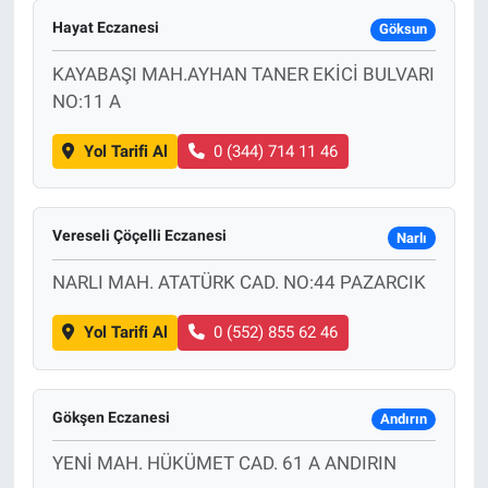
Hayat Eczanesi
Göksun
KAYABAŞI MAH.AYHAN TANER EKİCİ BULVARI
NO:11 A
Yol Tarifi Al
0 (344) 714 11 46
Vereseli Çöçelli Eczanesi
Narlı
NARLI MAH. ATATÜRK CAD. NO:44 PAZARCIK
Yol Tarifi Al
0 (552) 855 62 46
Gökşen Eczanesi
Andırın
YENİ MAH. HÜKÜMET CAD. 61 A ANDIRIN