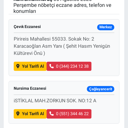
Perşembe nöbetçi eczane adres, telefon ve
SAĞLIK
konumları
EKONOMİ
Çevık Eczanesi
Merkez
Pirireis Mahallesi 55033. Sokak No: 2
EĞİTİM
Karacaoğlan Asm Yanı ( Şehit Hasım Yenigün
Kültürevi Önü )
ÖZEL HABER
Yol Tarifi Al
0 (344) 234 12 38
Keşfet
ASTROLOJİ
Nursima Eczanesi
Çağlayancerit
MANŞET
iSTİKLAL MAH.ZORKUN SOK. NO:12 A
RESMİ İLANLAR
Yol Tarifi Al
0 (551) 344 46 22
İLAN