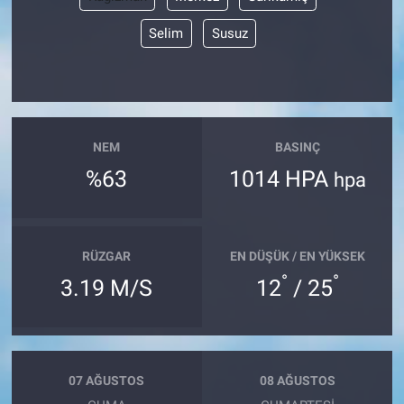
Selim
Susuz
Bize ulaşın
İletişim/Künye
Yaşam
NEM
BASINÇ
%63
1014 HPA
hpa
Gözden Kaçmasın
İletişim (Künye)
RÜZGAR
EN DÜŞÜK / EN YÜKSEK
°
°
3.19 M/S
12
/ 25
07 AĞUSTOS
08 AĞUSTOS