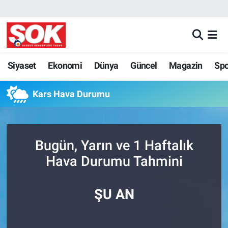
GÜNDEM
Nöbetçi Eczaneler
DÜNYA
Hava Durumu
Siyaset
Ekonomi
Dünya
Güncel
Magazin
Sp
SPOR
İstanbul Namaz Vakitleri
Kars Hava Durumu
MAGAZİN
Trafik Durumu
Bugün, Yarın ve 1 Haftalık
KÜLTÜR SANAT
Süper Lig Puan Durumu ve Fikstür
Hava Durumu Tahmini
POLİTİKA
Tüm Manşetler
ŞU AN
YAŞAM
Son Dakika Haberleri
TEKNOLOJİ
Haber Arşivi