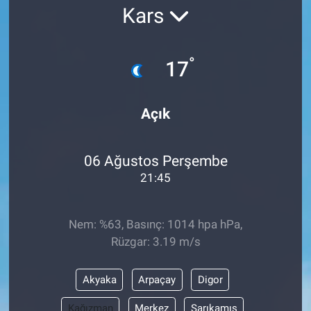
Kars
SAĞLIK
EKONOMİ
°
17
EĞİTİM
Açık
ÖZEL HABER
06 Ağustos Perşembe
Keşfet
21:45
ASTROLOJİ
Nem: %63, Basınç: 1014 hpa hPa,
MANŞET
Rüzgar: 3.19 m/s
RESMİ İLANLAR
Akyaka
Arpaçay
Digor
İLAN
Kağızman
Merkez
Sarıkamış