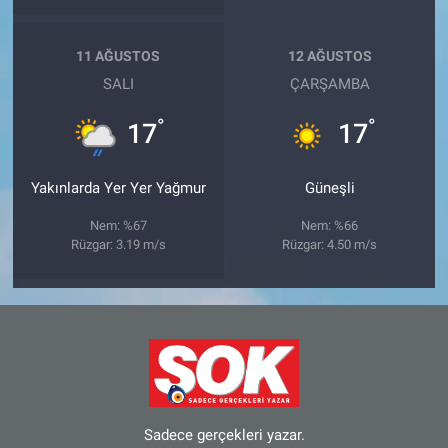
11 AĞUSTOS
12 AĞUSTOS
SALI
ÇARŞAMBA
°
°
17
17
Yakınlarda Yer Yer Yağmur
Güneşli
Nem: %67
Nem: %66
Rüzgar: 3.19 m/s
Rüzgar: 4.50 m/s
Sadece gerçekleri yazar.