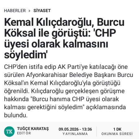
SAĞLIK
HABERLER
SIYASET
Kemal Kılıçdaroğlu, Burcu
EKONOMİ
Köksal ile görüştü: 'CHP
üyesi olarak kalmasını
EĞİTİM
söyledim'
ÖZEL HABER
CHP'den istifa edip AK Parti'ye katılacağı öne
sürülen Afyonkarahisar Belediye Başkanı Burcu
Keşfet
Köksal'ın Kemal Kılıçdaroğlu'yla görüştüğü
ASTROLOJİ
öğrenildi. Kılıçdaroğlu gerçekleşen görüşme
hakkında "Burcu hanıma CHP üyesi olarak
MANŞET
kalması gerektiğini söyledim" açıklamasında
bulundu.
RESMİ İLANLAR
TUĞÇE KARATAŞ
09.05.2026 - 13:36
1 DK
EDITÖR
YAYINLANMA
OKUNMA SÜRESI
İLAN