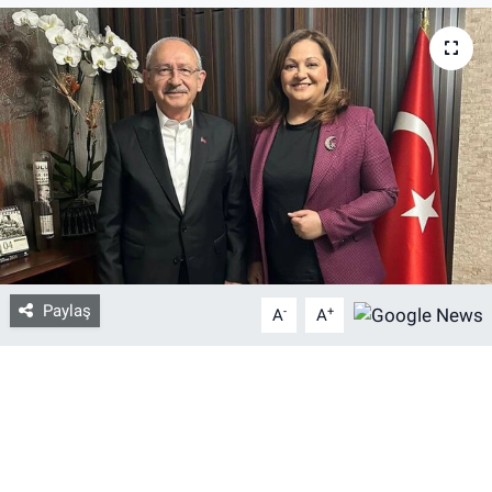
Bize ulaşın
İletişim/Künye
Yaşam
Gözden Kaçmasın
İletişim (Künye)
Paylaş
-
+
A
A