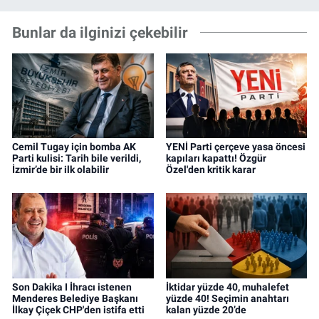
Bunlar da ilginizi çekebilir
Cemil Tugay için bomba AK
YENİ Parti çerçeve yasa öncesi
Parti kulisi: Tarih bile verildi,
kapıları kapattı! Özgür
İzmir’de bir ilk olabilir
Özel'den kritik karar
Son Dakika I İhracı istenen
İktidar yüzde 40, muhalefet
Menderes Belediye Başkanı
yüzde 40! Seçimin anahtarı
İlkay Çiçek CHP'den istifa etti
kalan yüzde 20’de