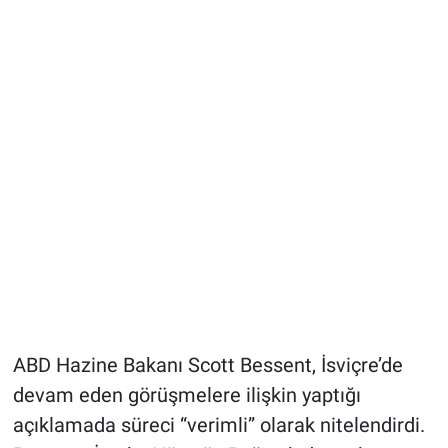
Bize ulaşın
İletişim/Künye
Yaşam
Gözden Kaçmasın
İletişim (Künye)
ABD Hazine Bakanı Scott Bessent, İsviçre’de
devam eden görüşmelere ilişkin yaptığı
açıklamada süreci “verimli” olarak nitelendirdi.