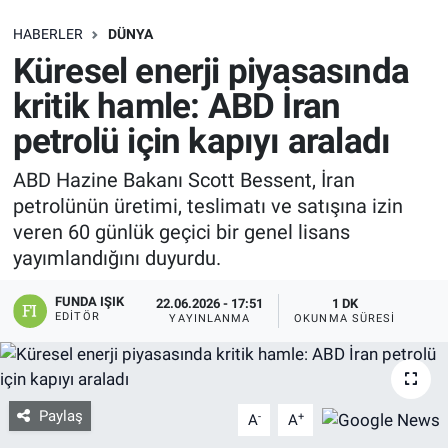
SAĞLIK
HABERLER
DÜNYA
Küresel enerji piyasasında
EKONOMİ
kritik hamle: ABD İran
petrolü için kapıyı araladı
EĞİTİM
ABD Hazine Bakanı Scott Bessent, İran
ÖZEL HABER
petrolünün üretimi, teslimatı ve satışına izin
veren 60 günlük geçici bir genel lisans
Keşfet
yayımlandığını duyurdu.
ASTROLOJİ
FUNDA IŞIK
22.06.2026 - 17:51
1 DK
EDITÖR
YAYINLANMA
OKUNMA SÜRESI
MANŞET
RESMİ İLANLAR
Paylaş
-
+
A
A
İLAN