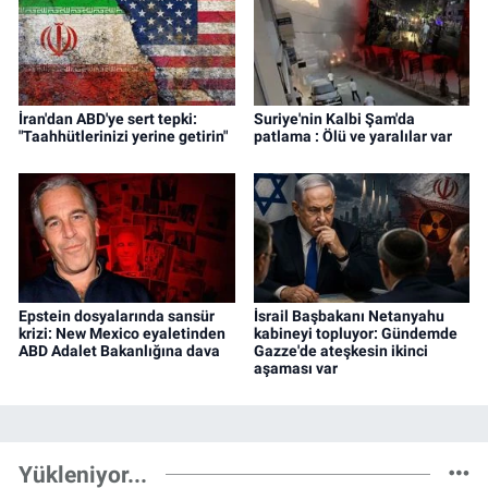
İran'dan ABD'ye sert tepki:
Suriye'nin Kalbi Şam'da
"Taahhütlerinizi yerine getirin"
patlama : Ölü ve yaralılar var
Epstein dosyalarında sansür
İsrail Başbakanı Netanyahu
krizi: New Mexico eyaletinden
kabineyi topluyor: Gündemde
ABD Adalet Bakanlığına dava
Gazze'de ateşkesin ikinci
aşaması var
Yükleniyor...