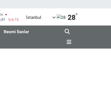
°
IN
28
İstanbul
0,97
%-0.15
R
36
%0.18
Resmi İlanlar
10
%0.32
İN
11
%0.38
ALTIN
55
%0
00
9
%-14