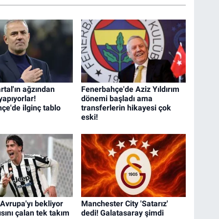
rtal'ın ağzından
Fenerbahçe'de Aziz Yıldırım
yapıyorlar!
dönemi başladı ama
çe'de ilginç tablo
transferlerin hikayesi çok
eski!
Avrupa'yı bekliyor
Manchester City 'Satarız'
sını çalan tek takım
dedi! Galatasaray şimdi