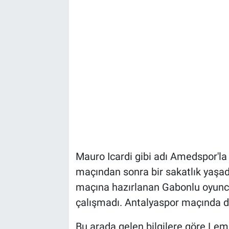
Bize ulaşın
İletişim/Künye
Yaşam
Gözden Kaçmasın
İletişim (Künye)
Mauro Icardi gibi adı Amedspor'l
maçından sonra bir sakatlık yaşadı
maçına hazırlanan Gabonlu oyuncu
çalışmadı. Antalyaspor maçında d
Bu arada gelen bilgilere göre Lemi