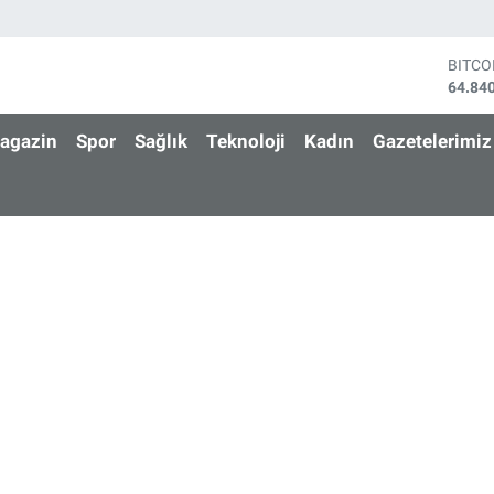
BITCO
64.84
DOLA
47,74
agazin
Spor
Sağlık
Teknoloji
Kadın
Gazetelerimiz
EURO
55,25
STERL
64,48
GRAM 
6660.
BİST1
13.77