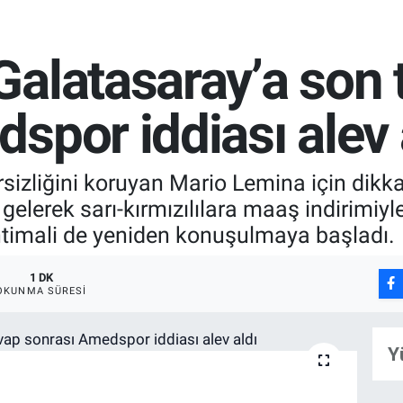
alatasaray’a son t
spor iddiası alev 
rsizliğini koruyan Mario Lemina için dik
 gelerek sarı-kırmızılılara maaş indirimiy
timali de yeniden konuşulmaya başladı.
1 DK
OKUNMA SÜRESI
Y