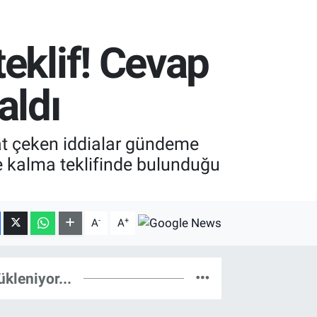
eklif! Cevap
aldı
kat çeken iddialar gündeme
le kalma teklifinde bulunduğu
-
+
A
A
ükleniyor...