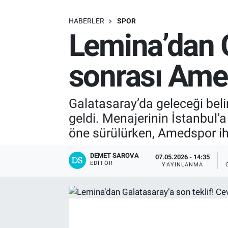
SAĞLIK
HABERLER
SPOR
Lemina’dan G
EKONOMİ
sonrası Amed
EĞİTİM
ÖZEL HABER
Galatasaray’da geleceği beli
geldi. Menajerinin İstanbul’a
Keşfet
öne sürülürken, Amedspor ih
ASTROLOJİ
DEMET SAROVA
07.05.2026 - 14:35
EDITÖR
YAYINLANMA
MANŞET
RESMİ İLANLAR
İLAN