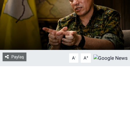
Bize ulaşın
İletişim/Künye
Yaşam
Paylaş
-
+
Gözden Kaçmasın
A
A
İletişim (Künye)