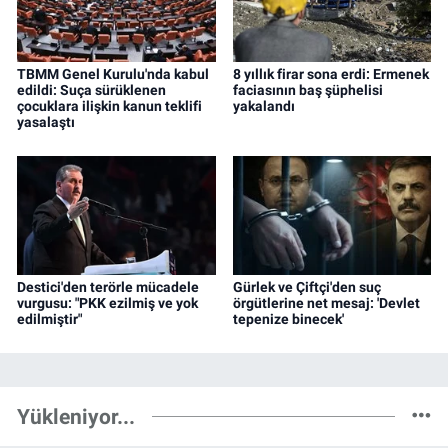
TBMM Genel Kurulu'nda kabul
8 yıllık firar sona erdi: Ermenek
edildi: Suça sürüklenen
faciasının baş şüphelisi
çocuklara ilişkin kanun teklifi
yakalandı
yasalaştı
Destici'den terörle mücadele
Gürlek ve Çiftçi'den suç
vurgusu: "PKK ezilmiş ve yok
örgütlerine net mesaj: 'Devlet
edilmiştir"
tepenize binecek'
Yükleniyor...