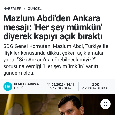
SAĞLIK
HABERLER
GÜNCEL
Mazlum Abdi’den Ankara
EKONOMİ
mesajı: 'Her şey mümkün'
diyerek kapıyı açık bıraktı
EĞİTİM
SDG Genel Komutanı Mazlum Abdi, Türkiye ile
ÖZEL HABER
ilişkiler konusunda dikkat çeken açıklamalar
yaptı. “Sizi Ankara’da görebilecek miyiz?”
Keşfet
sorusuna verdiği “Her şey mümkün” yanıtı
gündem oldu.
ASTROLOJİ
DEMET SAROVA
11.05.2026 - 14:11
2 DK
MANŞET
EDITÖR
YAYINLANMA
OKUNMA SÜRESI
RESMİ İLANLAR
İLAN