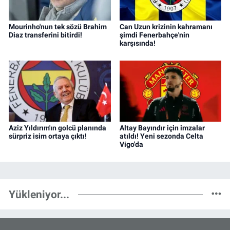
Mourinho'nun tek sözü Brahim
Can Uzun krizinin kahramanı
Diaz transferini bitirdi!
şimdi Fenerbahçe'nin
karşısında!
Aziz Yıldırım'ın golcü planında
Altay Bayındır için imzalar
sürpriz isim ortaya çıktı!
atıldı! Yeni sezonda Celta
Vigo'da
Yükleniyor...