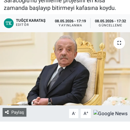
Saracoğlu'nu yenileme projesini en kısa
zamanda başlayıp bitirmeyi kafasına koydu.
Bize ulaşın
TUĞÇE KARATAŞ
08.05.2026 - 17:19
08.05.2026 - 17:32
EDITÖR
YAYINLANMA
GÜNCELLEME
İletişim/Künye
Yaşam
Gözden Kaçmasın
İletişim (Künye)
Paylaş
-
+
A
A