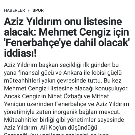
SAĞLIK
HABERLER
SPOR
Aziz Yıldırım onu listesine
EKONOMİ
alacak: Mehmet Cengiz için
'Fenerbahçe'ye dahil olacak'
EĞİTİM
iddiası!
ÖZEL HABER
Aziz Yıldırım başkan seçildiği ilk günden bu
yana finansal gücü ve Ankara ile lobisi güçlü
Keşfet
müteahhitleri yakın çevresinde tuttu. Bu kez
ASTROLOJİ
Mehmet Cengiz'i listesine alacağı konuşuluyor.
Ancak Cengiz'in Nihat Özbağı ve Mithat
MANŞET
Yenigün üzerinden Fenerbahçe ve Aziz Yıldırım
yönetimiyle zaten inorganik bağları mevcut.
RESMİ İLANLAR
Müteahhitler birliği gibi yönetimler sayesinde
Aziz Yıldırım, Ali Koç'un düşündüğü
İLAN