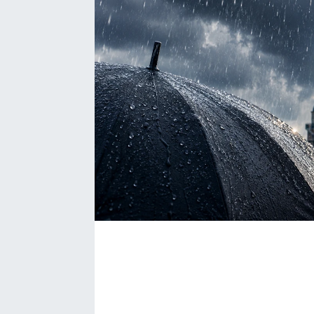
Bize ulaşın
İletişim/Künye
Yaşam
Gözden Kaçmasın
İletişim (Künye)