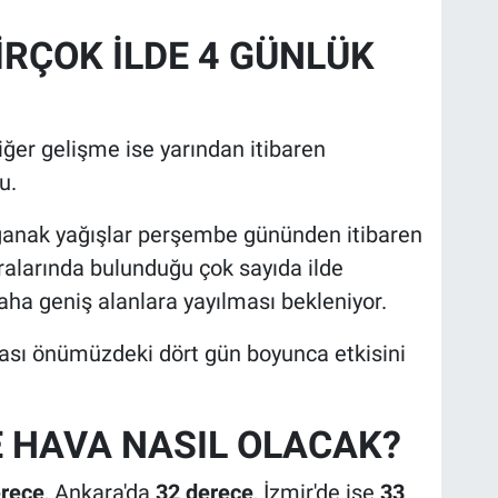
İRÇOK İLDE 4 GÜNLÜK
diğer gelişme ise yarından itibaren
u.
ğanak yağışlar perşembe gününden itibaren
aralarında bulunduğu çok sayıda ilde
ha geniş alanlara yayılması bekleniyor.
gası önümüzdeki dört gün boyunca etkisini
 HAVA NASIL OLACAK?
erece
, Ankara'da
32 derece
, İzmir'de ise
33