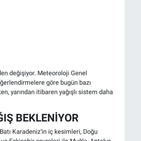
en değişiyor. Meteoroloji Genel
ğerlendirmelere göre bugün bazı
en, yarından itibaren yağışlı sistem daha
ĞIŞ BEKLENİYOR
Batı Karadeniz'in iç kesimleri, Doğu
e Eskişehir çevreleri ile Muğla, Antalya,