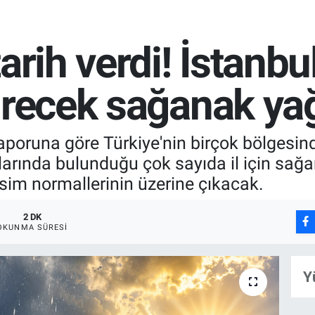
arih verdi! İstanbu
ürecek sağanak yağ
aporuna göre Türkiye'nin birçok bölgesind
larında bulunduğu çok sayıda il için sağan
vsim normallerinin üzerine çıkacak.
2 DK
OKUNMA SÜRESI
Y