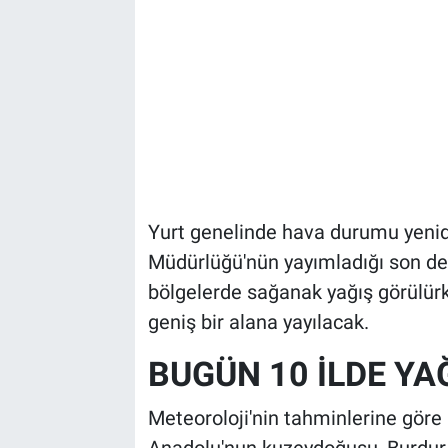
Yurt genelinde hava durumu yenid
Müdürlüğü'nün yayımladığı son de
bölgelerde sağanak yağış görülürk
geniş bir alana yayılacak.
BUGÜN 10 İLDE YA
Meteoroloji'nin tahminlerine göre 
Anadolu'nun kuzeydoğusu, Burdur v