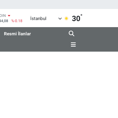
°
COIN
30
İstanbul
44,08
%-0.18
AR
436
%0.18
Resmi İlanlar
O
510
%0.32
RLİN
811
%0.38
M ALTIN
.55
%0.03
T100
79
%-14