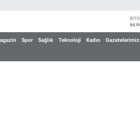
BIT
64.9
DOL
47,7
agazin
Spor
Sağlık
Teknoloji
Kadın
Gazetelerimiz
EUR
55,2
STE
64,4
GRA
6660
BİS
13.7