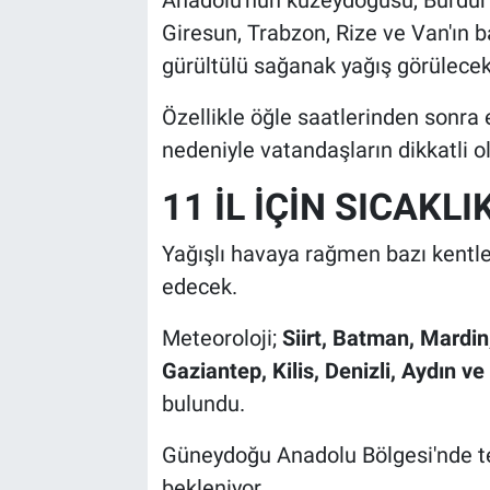
Giresun, Trabzon, Rize ve Van'ın 
gürültülü sağanak yağış görülecek
Özellikle öğle saatlerinden sonra 
nedeniyle vatandaşların dikkatli o
11 İL İÇİN SICAKLI
Yağışlı havaya rağmen bazı kentl
edecek.
Meteoroloji;
Siirt, Batman, Mardin
Gaziantep, Kilis, Denizli, Aydın v
bulundu.
Güneydoğu Anadolu Bölgesi'nde 
bekleniyor.