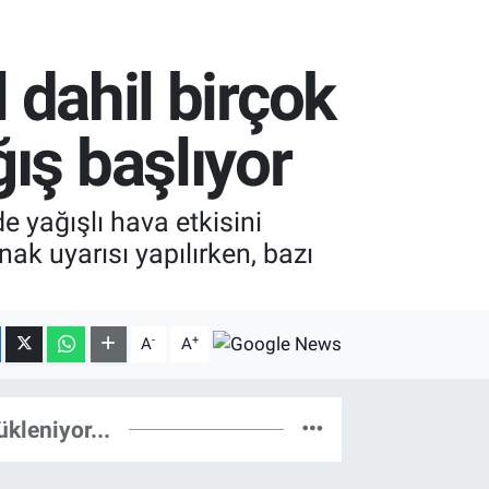
l dahil birçok
ış başlıyor
e yağışlı hava etkisini
ak uyarısı yapılırken, bazı
-
+
A
A
ükleniyor...