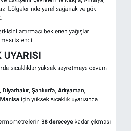
bazı bölgelerinde yerel sağanak ve gök
.
etkisini artırması beklenen yağışlar
lması istendi.
K UYARISI
erde sıcaklıklar yüksek seyretmeye devam
, Diyarbakır, Şanlıurfa, Adıyaman,
e Manisa
için yüksek sıcaklık uyarısında
termometrelerin
38 dereceye
kadar çıkması