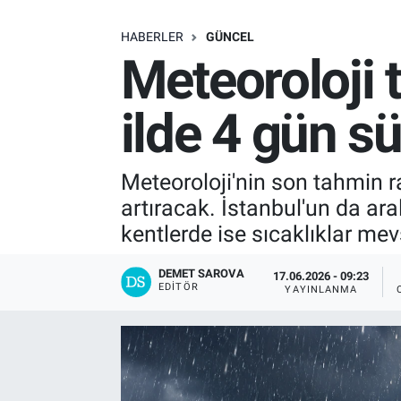
SAĞLIK
HABERLER
GÜNCEL
Meteoroloji t
EKONOMİ
ilde 4 gün s
EĞİTİM
ÖZEL HABER
Meteoroloji'nin son tahmin r
artıracak. İstanbul'un da ara
Keşfet
kentlerde ise sıcaklıklar me
ASTROLOJİ
DEMET SAROVA
17.06.2026 - 09:23
EDITÖR
YAYINLANMA
MANŞET
RESMİ İLANLAR
İLAN