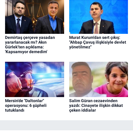
Demirtaş çerçeve yasadan
Murat Kurum'dan sert çıkış:
yararlanacak mı? Akın
"Ahbap Çavuş ilişkisiyle devlet
Gürlek’ten açıklama:
yönetilmez"
'Kapsamıyor demedim'
Mersin'de "Daltonlar"
Salim Güran cezaevinden
operasyonu: 6 şüpheli
yazdı: Cinayete ilişkin dikkat
tutuklandı
çeken iddialar