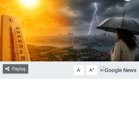
Bize ulaşın
İletişim/Künye
Yaşam
Gözden Kaçmasın
Paylaş
-
+
A
A
İletişim (Künye)