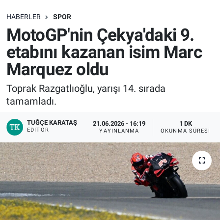
SAĞLIK
HABERLER
SPOR
MotoGP'nin Çekya'daki 9.
EKONOMİ
etabını kazanan isim Marc
Marquez oldu
EĞİTİM
Toprak Razgatlıoğlu, yarışı 14. sırada
ÖZEL HABER
tamamladı.
Keşfet
TUĞÇE KARATAŞ
21.06.2026 - 16:19
1 DK
EDITÖR
YAYINLANMA
OKUNMA SÜRESI
ASTROLOJİ
MANŞET
RESMİ İLANLAR
İLAN