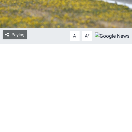
Bize ulaşın
İletişim/Künye
Paylaş
-
+
A
A
Yaşam
Gözden Kaçmasın
İletişim (Künye)