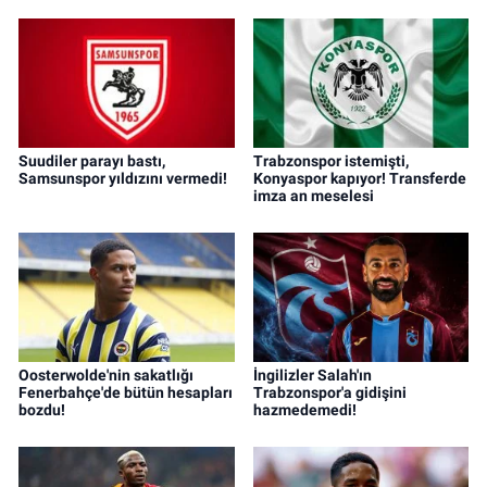
Suudiler parayı bastı,
Trabzonspor istemişti,
Samsunspor yıldızını vermedi!
Konyaspor kapıyor! Transferde
imza an meselesi
Oosterwolde'nin sakatlığı
İngilizler Salah'ın
Fenerbahçe'de bütün hesapları
Trabzonspor'a gidişini
bozdu!
hazmedemedi!