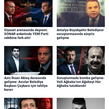
Siyaset arenasında deprem:
Antalya Büyükşehir Belediyesi
SONAR anketinde YENİ Parti
soruşturmasında sürpriz
rakibine fark attı!
gelişme
Aziz İhsan Aktaş davasında
Soruşturmada bomba gelişme:
gelişme: Avcılar Belediye
Veli Ağbaba’nın Ağabeyi Hür
Başkanı Çaykara için tahliye
Ağbaba tutuklandı!
kararı