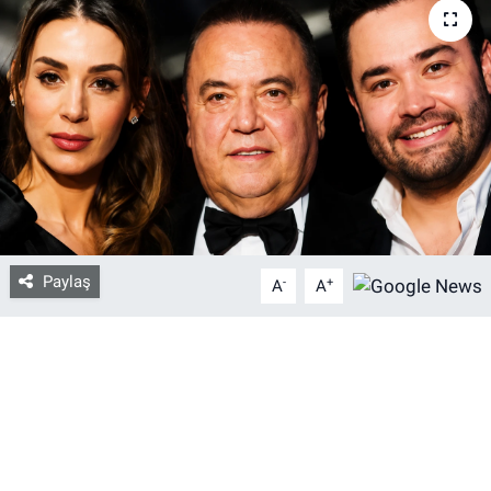
Bize ulaşın
İletişim/Künye
Yaşam
Gözden Kaçmasın
İletişim (Künye)
Paylaş
-
+
A
A