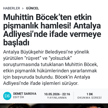
SAĞLIK
HABERLER
GÜNCEL
Muhittin Böcek’ten etkin
EKONOMİ
pişmanlık hamlesi! Antalya
Adliyesi’nde ifade vermeye
EĞİTİM
başladı
ÖZEL HABER
Antalya Büyükşehir Belediyesi’ne yönelik
yürütülen “rüşvet” ve “yolsuzluk”
Keşfet
soruşturmasında tutuklanan Muhittin Böcek,
ASTROLOJİ
etkin pişmanlık hükümlerinden yararlanmak
için başvuruda bulundu. Böcek’in Antalya
MANŞET
Adliyesi’nde ifade işlemleri sürüyor.
DEMET SAROVA
RESMİ İLANLAR
10.05.2026 - 22:16
1 DK
EDITÖR
YAYINLANMA
OKUNMA SÜRESI
İLAN