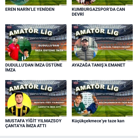
EREN NARİN’LE YENİDEN
KUMBURGAZSPOR’DA CAN
DEVRİ
DUDULLU’DAN İMZA ÜSTÜNE
AYAZAĞA TANIŞ’A EMANET
İMZA
MUSTAFA YİĞİT YILMAZSOY
Küçükçekmece’ye taze kan
ÇANTA’YA İMZA ATTI