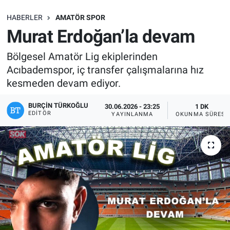
SAĞLIK
HABERLER
AMATÖR SPOR
Murat Erdoğan’la devam
EKONOMİ
Bölgesel Amatör Lig ekiplerinden
Acıbademspor, iç transfer çalışmalarına hız
EĞİTİM
kesmeden devam ediyor.
ÖZEL HABER
BURÇIN TÜRKOĞLU
30.06.2026 - 23:25
1 DK
EDITÖR
YAYINLANMA
OKUNMA SÜRESI
Keşfet
ASTROLOJİ
MANŞET
RESMİ İLANLAR
İLAN