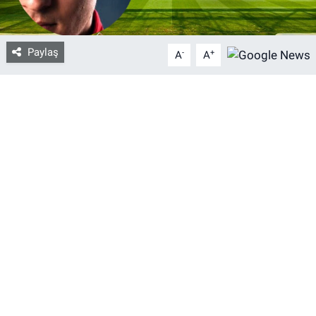
Bize ulaşın
Paylaş
-
+
A
A
İletişim/Künye
Yaşam
Gözden Kaçmasın
İletişim (Künye)