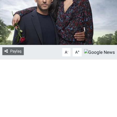
Bize ulaşın
İletişim/Künye
Yaşam
Paylaş
-
+
Gözden Kaçmasın
A
A
İletişim (Künye)