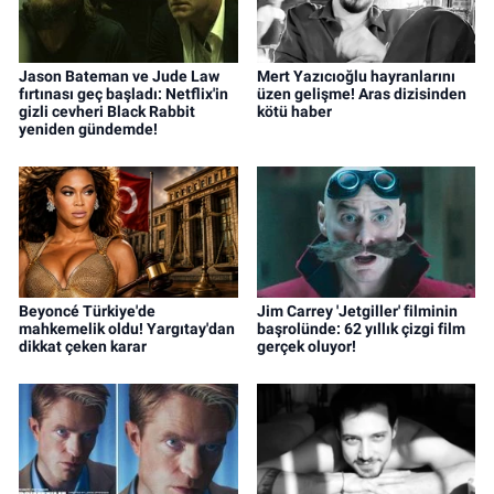
Jason Bateman ve Jude Law
Mert Yazıcıoğlu hayranlarını
fırtınası geç başladı: Netflix'in
üzen gelişme! Aras dizisinden
gizli cevheri Black Rabbit
kötü haber
yeniden gündemde!
Beyoncé Türkiye'de
Jim Carrey 'Jetgiller' filminin
mahkemelik oldu! Yargıtay'dan
başrolünde: 62 yıllık çizgi film
dikkat çeken karar
gerçek oluyor!