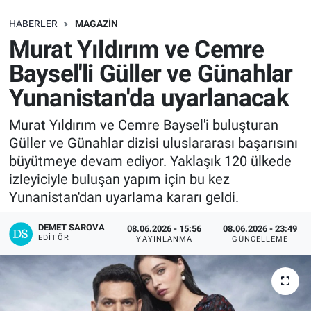
SAĞLIK
HABERLER
MAGAZIN
Murat Yıldırım ve Cemre
EKONOMİ
Baysel'li Güller ve Günahlar
Yunanistan'da uyarlanacak
EĞİTİM
Murat Yıldırım ve Cemre Baysel'i buluşturan
ÖZEL HABER
Güller ve Günahlar dizisi uluslararası başarısını
büyütmeye devam ediyor. Yaklaşık 120 ülkede
Keşfet
izleyiciyle buluşan yapım için bu kez
Yunanistan'dan uyarlama kararı geldi.
ASTROLOJİ
DEMET SAROVA
08.06.2026 - 15:56
08.06.2026 - 23:49
MANŞET
EDITÖR
YAYINLANMA
GÜNCELLEME
RESMİ İLANLAR
İLAN