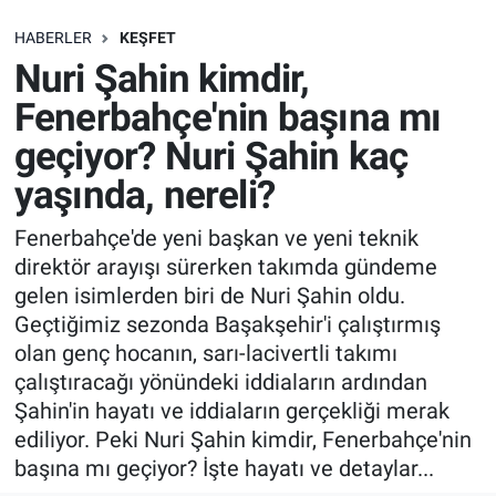
SAĞLIK
HABERLER
KEŞFET
Nuri Şahin kimdir,
EKONOMİ
Fenerbahçe'nin başına mı
geçiyor? Nuri Şahin kaç
EĞİTİM
yaşında, nereli?
ÖZEL HABER
Fenerbahçe'de yeni başkan ve yeni teknik
direktör arayışı sürerken takımda gündeme
Keşfet
gelen isimlerden biri de Nuri Şahin oldu.
ASTROLOJİ
Geçtiğimiz sezonda Başakşehir'i çalıştırmış
olan genç hocanın, sarı-lacivertli takımı
MANŞET
çalıştıracağı yönündeki iddiaların ardından
Şahin'in hayatı ve iddiaların gerçekliği merak
RESMİ İLANLAR
ediliyor. Peki Nuri Şahin kimdir, Fenerbahçe'nin
başına mı geçiyor? İşte hayatı ve detaylar...
İLAN