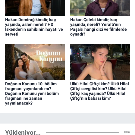
Hakan Demirağ kimdir, kaç
Hakan Çelebi kimdir, kaç
yaşında, aslen nereli? HD
yaşında, nereli? Yeraltı'nın
İskender'in sahibinin hayatı ve
Paşa'sı hangi dizi ve filmlerde
serveti
oynadı?
Doğanın Kanunu 10. bölüm
Ülkü Hilal Çiftçi kim? Ülkü Hilal
fragmanı yayınlandı mı?
Çiftçi sevgilisi kim? Ülkü Hilal
Doğanın Kanunu yeni bölüm
Çiftçi kaç yaşında? Ülkü Hilal
fragmanı ne zaman
Çiftçi'nin babası kim?
yayınlanacak?
Yükleniyor...