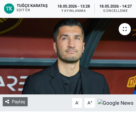
TUĞÇE KARATAŞ
18.05.2026 - 13:28
18.05.2026 - 14:27
EDITÖR
YAYINLANMA
GÜNCELLEME
Bize ulaşın
İletişim/Künye
Yaşam
Gözden Kaçmasın
İletişim (Künye)
Paylaş
-
+
A
A