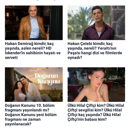
Hakan Demirağ kimdir, kaç
Hakan Çelebi kimdir, kaç
yaşında, aslen nereli? HD
yaşında, nereli? Yeraltı'nın
İskender'in sahibinin hayatı ve
Paşa'sı hangi dizi ve filmlerde
serveti
oynadı?
Doğanın Kanunu 10. bölüm
Ülkü Hilal Çiftçi kim? Ülkü Hilal
fragmanı yayınlandı mı?
Çiftçi sevgilisi kim? Ülkü Hilal
Doğanın Kanunu yeni bölüm
Çiftçi kaç yaşında? Ülkü Hilal
fragmanı ne zaman
Çiftçi'nin babası kim?
yayınlanacak?