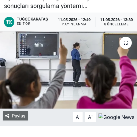
sonuçları sorgulama yöntemi...
Bize ulaşın
TUĞÇE KARATAŞ
11.05.2026 - 12:49
11.05.2026 - 13:30
EDITÖR
YAYINLANMA
GÜNCELLEME
İletişim/Künye
Yaşam
Gözden Kaçmasın
İletişim (Künye)
Paylaş
-
+
A
A