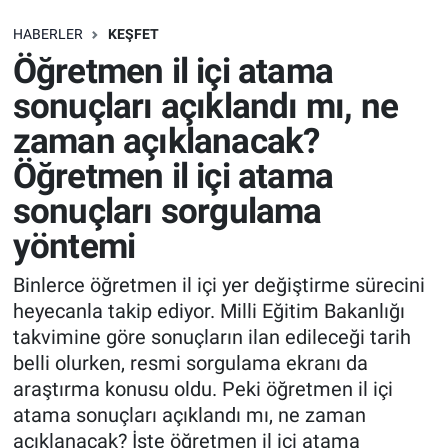
SAĞLIK
HABERLER
KEŞFET
Öğretmen il içi atama
EKONOMİ
sonuçları açıklandı mı, ne
zaman açıklanacak?
EĞİTİM
Öğretmen il içi atama
ÖZEL HABER
sonuçları sorgulama
yöntemi
Keşfet
Binlerce öğretmen il içi yer değiştirme sürecini
ASTROLOJİ
heyecanla takip ediyor. Milli Eğitim Bakanlığı
takvimine göre sonuçların ilan edileceği tarih
MANŞET
belli olurken, resmi sorgulama ekranı da
araştırma konusu oldu. Peki öğretmen il içi
RESMİ İLANLAR
atama sonuçları açıklandı mı, ne zaman
açıklanacak? İşte öğretmen il içi atama
İLAN