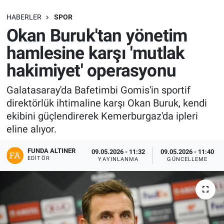
SAĞLIK
HABERLER
SPOR
Okan Buruk'tan yönetim
EKONOMİ
hamlesine karşı 'mutlak
hakimiyet' operasyonu
EĞİTİM
Galatasaray'da Bafetimbi Gomis'in sportif
ÖZEL HABER
direktörlük ihtimaline karşı Okan Buruk, kendi
ekibini güçlendirerek Kemerburgaz'da ipleri
Keşfet
eline alıyor.
ASTROLOJİ
FUNDA ALTINER
09.05.2026 - 11:32
09.05.2026 - 11:40
EDITÖR
YAYINLANMA
GÜNCELLEME
MANŞET
RESMİ İLANLAR
İLAN