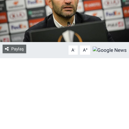
Bize ulaşın
İletişim/Künye
Yaşam
Paylaş
-
+
A
A
Gözden Kaçmasın
İletişim (Künye)