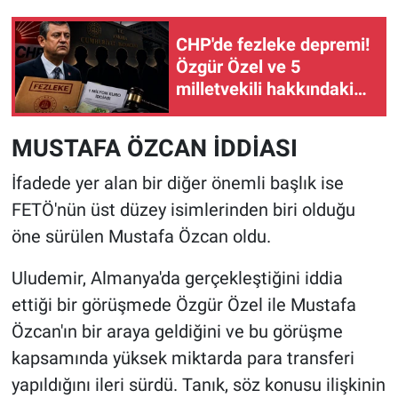
CHP'de fezleke depremi!
Özgür Özel ve 5
milletvekili hakkındaki
dosya Ankara'da
MUSTAFA ÖZCAN İDDİASI
İfadede yer alan bir diğer önemli başlık ise
FETÖ'nün üst düzey isimlerinden biri olduğu
öne sürülen Mustafa Özcan oldu.
Uludemir, Almanya'da gerçekleştiğini iddia
ettiği bir görüşmede Özgür Özel ile Mustafa
Özcan'ın bir araya geldiğini ve bu görüşme
kapsamında yüksek miktarda para transferi
yapıldığını ileri sürdü. Tanık, söz konusu ilişkinin