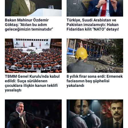
Bakan Mahinur Özdemir
Türkiye, Suudi Arabistan ve
Göktaş: "Atılan bu adım
Pakistan imzalamıştı: Hakan
geleceğimizin teminatıdır"
Fidan'dan kilit "NATO" detayı!
TBMM Genel Kurulu'nda kabul
8 yıllık firar sona erdi: Ermenek
edildi: Suça sürüklenen
faciasının baş şüphelisi
çocuklara ilişkin kanun teklifi
yakalandı
yasalaştı