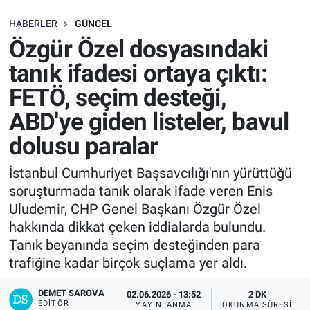
SAĞLIK
HABERLER
GÜNCEL
Özgür Özel dosyasındaki
EKONOMİ
tanık ifadesi ortaya çıktı:
FETÖ, seçim desteği,
EĞİTİM
ABD'ye giden listeler, bavul
ÖZEL HABER
dolusu paralar
Keşfet
İstanbul Cumhuriyet Başsavcılığı'nın yürüttüğü
soruşturmada tanık olarak ifade veren Enis
ASTROLOJİ
Uludemir, CHP Genel Başkanı Özgür Özel
hakkında dikkat çeken iddialarda bulundu.
MANŞET
Tanık beyanında seçim desteğinden para
trafiğine kadar birçok suçlama yer aldı.
RESMİ İLANLAR
DEMET SAROVA
02.06.2026 - 13:52
2 DK
EDITÖR
İLAN
YAYINLANMA
OKUNMA SÜRESI