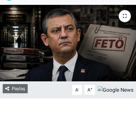
Bize ulaşın
İletişim/Künye
Yaşam
Gözden Kaçmasın
İletişim (Künye)
Paylaş
-
+
A
A