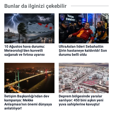
Bunlar da ilginizi çekebilir
10 Ağustos hava durumu:
UltraAslan lideri Sebahattin
Meteoroloji’den kuvvetli
Şirin hastaneye kaldırıldı! Son
sağanak ve fırtına uyarısı
durumu belli oldu
İletişim Başkanlığı'ndan dev
Deprem bölgesinde yaralar
kampanya: Mekke
sarılıyor: 450 bini aşkın yeni
Anlaşması'nın önemi dünyaya
yuva sahiplerine kavuştu!
anlatılıyor!