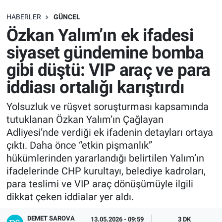
SAĞLIK
HABERLER
GÜNCEL
Özkan Yalım’ın ek ifadesi
EKONOMİ
siyaset gündemine bomba
gibi düştü: VIP araç ve para
EĞİTİM
iddiası ortalığı karıştırdı
ÖZEL HABER
Yolsuzluk ve rüşvet soruşturması kapsamında
tutuklanan Özkan Yalım’ın Çağlayan
Keşfet
Adliyesi’nde verdiği ek ifadenin detayları ortaya
ASTROLOJİ
çıktı. Daha önce “etkin pişmanlık”
hükümlerinden yararlandığı belirtilen Yalım’ın
MANŞET
ifadelerinde CHP kurultayı, belediye kadroları,
para teslimi ve VIP araç dönüşümüyle ilgili
RESMİ İLANLAR
dikkat çeken iddialar yer aldı.
DEMET SAROVA
İLAN
13.05.2026 - 09:59
3 DK