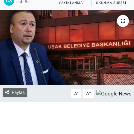
EDITÖR
YAYINLANMA
OKUNMA SÜRESI
Bize ulaşın
İletişim/Künye
Yaşam
Gözden Kaçmasın
İletişim (Künye)
Paylaş
-
+
A
A