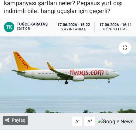
kampanyası şartları neler? Pegasus yurt dışı
indirimli bilet hangi uçuşlar için geçerli?
Bize ulaşın
TUĞÇE KARATAŞ
17.06.2026 - 15:22
17.06.2026 - 16:11
EDITÖR
İletişim/Künye
YAYINLANMA
GÜNCELLEME
Yaşam
Gözden Kaçmasın
İletişim (Künye)
Paylaş
-
+
A
A