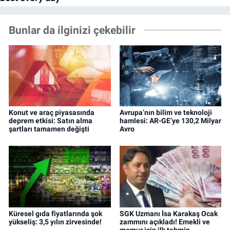
Bunlar da ilginizi çekebilir
Konut ve araç piyasasında
Avrupa’nın bilim ve teknoloji
deprem etkisi: Satın alma
hamlesi: AR-GE’ye 130,2 Milyar
şartları tamamen değişti
Avro
Küresel gıda fiyatlarında şok
SGK Uzmanı İsa Karakaş Ocak
yükseliş: 3,5 yılın zirvesinde!
zammını açıkladı! Emekli ve
memur için ilk tahmin