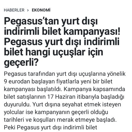
SAĞLIK
HABERLER
EKONOMI
Pegasus’tan yurt dışı
EKONOMİ
indirimli bilet kampanyası!
Pegasus yurt dışı indirimli
EĞİTİM
bilet hangi uçuşlar için
ÖZEL HABER
geçerli?
Keşfet
Pegasus tarafından yurt dışı uçuşlarına yönelik
9 eurodan başlayan fiyatlarla yeni bir bilet
ASTROLOJİ
kampanyası başlatıldı. Kampanya kapsamında
bilet satışlarının 17 Haziran itibarıyla başladığı
MANŞET
duyuruldu. Yurt dışına seyahat etmek isteyen
yolcular ise kampanyanın geçerli olduğu
RESMİ İLANLAR
tarihleri ve koşulları merak etmeye başladı.
Peki Pegasus yurt dışı indirimli bilet
İLAN