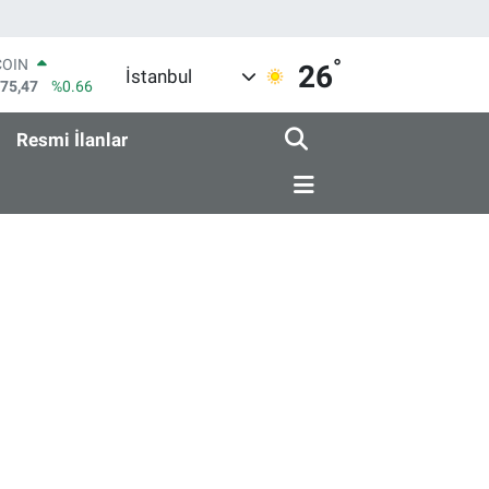
°
COIN
26
İstanbul
475,47
%0.66
LAR
5971
%0.05
Resmi İlanlar
RO
1336
%0.18
RLİN
2534
%0.22
M ALTIN
8.23
%0.39
T100
703
%0