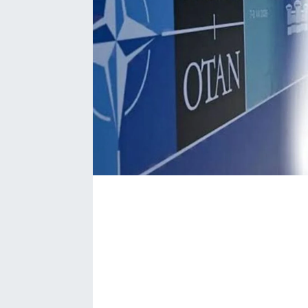
Bize ulaşın
İletişim/Künye
Yaşam
Gözden Kaçmasın
İletişim (Künye)