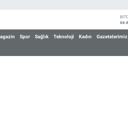
BIT
64.
DO
47,
agazin
Spor
Sağlık
Teknoloji
Kadın
Gazetelerimiz
EU
55,
STE
64,
GRA
651
BİS
13.