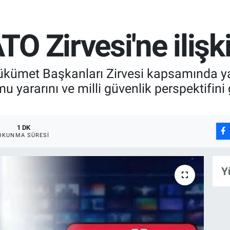
O Zirvesi'ne ilişk
kümet Başkanları Zirvesi kapsamında yay
u yararını ve milli güvenlik perspektifi
1 DK
OKUNMA SÜRESI
Y