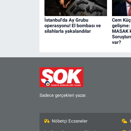
İstanbul'da Ay Grubu
Cem Küçü
operasyonu! El bombası ve
gelişme:
silahlarla yakalandılar
MASAK ka
Soruştur
var?
Sadece gerçekleri yazar.
Nöbetçi Eczaneler