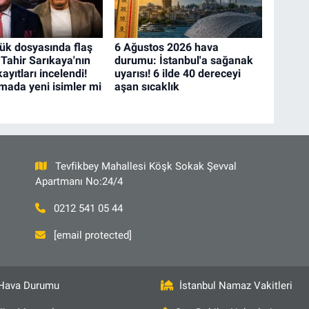
k dosyasında flaş
6 Ağustos 2026 hava
 Tahir Sarıkaya'nın
durumu: İstanbul'a sağanak
yıtları incelendi!
uyarısı! 6 ilde 40 dereceyi
mada yeni isimler mi
aşan sıcaklık
Tevfikbey Mahallesi Köşk Sokak Şevval
Apartmanı No:24/4
0212 541 05 44
[email protected]
Hava Durumu
İstanbul Namaz Vakitleri