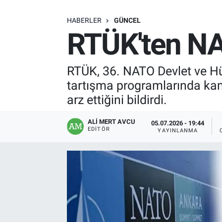
SAĞLIK
HABERLER
GÜNCEL
RTÜK'ten NAT
EKONOMİ
EĞİTİM
RTÜK, 36. NATO Devlet ve Hü
tartışma programlarında kam
ÖZEL HABER
arz ettiğini bildirdi.
Keşfet
ALI MERT AVCU
05.07.2026 - 19:44
EDITÖR
YAYINLANMA
ASTROLOJİ
MANŞET
RESMİ İLANLAR
İLAN