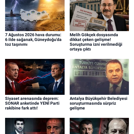
7 Ağustos 2026 hava durumu:
Melih Gökçek dosyasında
6 ilde sağanak, Güneydoğu'da
dikkat çeken gelişme!
toz taşınımı
Soruşturma izni verilmediği
ortaya çıktı
Siyaset arenasında deprem:
Antalya Büyükşehir Belediyesi
SONAR anketinde YENİ Parti
soruşturmasında sürpriz
rakibine fark attı!
gelişme