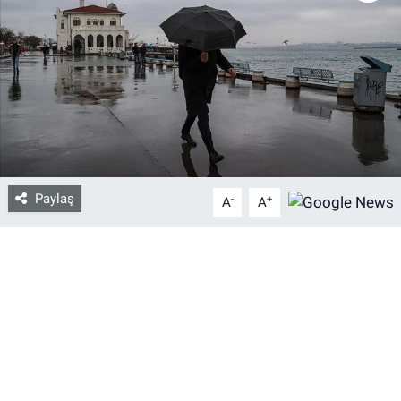
Bize ulaşın
İletişim/Künye
Yaşam
Gözden Kaçmasın
Paylaş
-
+
A
A
İletişim (Künye)