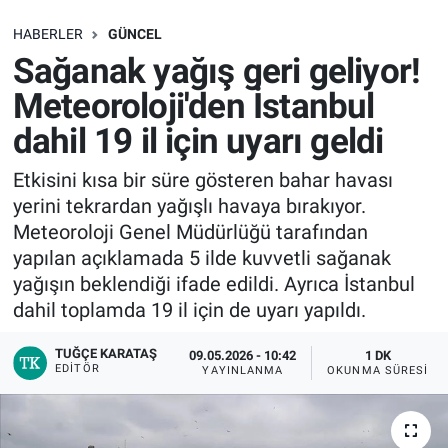
SAĞLIK
HABERLER
GÜNCEL
Sağanak yağış geri geliyor!
EKONOMİ
Meteoroloji'den İstanbul
dahil 19 il için uyarı geldi
EĞİTİM
Etkisini kısa bir süre gösteren bahar havası
ÖZEL HABER
yerini tekrardan yağışlı havaya bırakıyor.
Meteoroloji Genel Müdürlüğü tarafından
Keşfet
yapılan açıklamada 5 ilde kuvvetli sağanak
yağışın beklendiği ifade edildi. Ayrıca İstanbul
ASTROLOJİ
dahil toplamda 19 il için de uyarı yapıldı.
MANŞET
TUĞÇE KARATAŞ
09.05.2026 - 10:42
1 DK
EDITÖR
YAYINLANMA
OKUNMA SÜRESI
RESMİ İLANLAR
İLAN