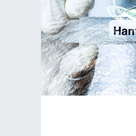
Bize ulaşın
İletişim/Künye
Yaşam
Gözden Kaçmasın
İletişim (Künye)