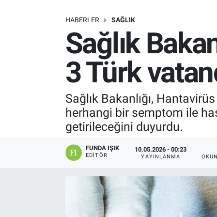
SAĞLIK
HABERLER
SAĞLIK
Sağlık Bakan
EKONOMİ
3 Türk vatand
EĞİTİM
ÖZEL HABER
Sağlık Bakanlığı, Hantavirüs
herhangi bir semptom ile has
Keşfet
getirileceğini duyurdu.
ASTROLOJİ
FUNDA IŞIK
10.05.2026 - 00:23
EDITÖR
YAYINLANMA
OKUN
MANŞET
RESMİ İLANLAR
İLAN