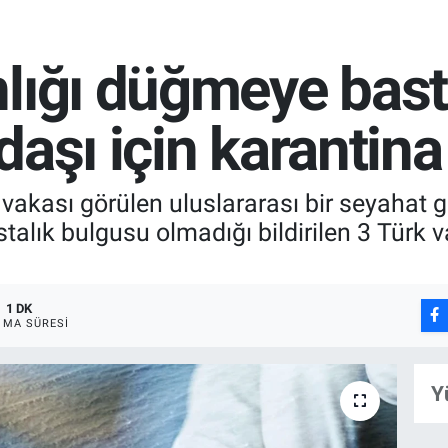
lığı düğmeye bast
aşı için karantina 
 vakası görülen uluslararası bir seyahat
talık bulgusu olmadığı bildirilen 3 Türk 
1 DK
MA SÜRESI
Y