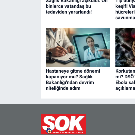
Sağlık Bakanlığı açıkladı: On
Tıp düny
binlerce vatandaş bu
keşif! V
tedaviden yararlandı!
hücreler
savunmas
Hastaneye gitme dönemi
Korkutan
kapanıyor mu? Sağlık
mi? DSÖ'
Bakanlığı'ndan devrim
Ebola sal
niteliğinde adım
açıklam