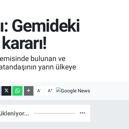
ı: Gemideki
kararı!
 gemisinde bulunan ve
vatandaşının yarın ülkeye
-
+
A
A
ükleniyor...