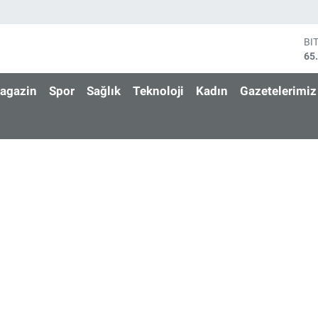
BI
65
DO
47
agazin
Spor
Sağlık
Teknoloji
Kadın
Gazetelerimiz
EU
55
ST
64
GR
66
Bİ
13