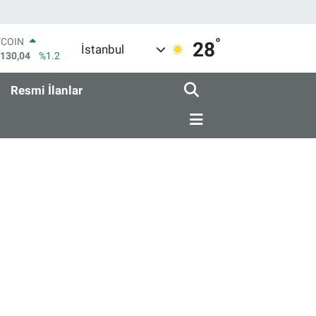
°
TCOIN
28
İstanbul
.130,04
%1.2
LAR
,7106
%0.17
Resmi İlanlar
RO
,1652
%0.27
ERLİN
,4046
%0.35
AM ALTIN
18.49
%2.12
ST100
.773
%-19