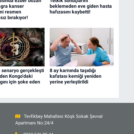
asında ezber bozan
Tetkik sonuçlarını
iagra kanser
beklemeden eve giden hasta
ini resmen
hafızasını kaybetti!
ız bırakıyor!
 senaryo gerçekleşti
8 ay karnında taşıdığı
den Kongo'daki
kafatası kemiği yeniden
gını için şoke eden
yerine yerleştirildi
a
Tevfikbey Mahallesi Köşk Sokak Şevval
Apartmanı No:24/4