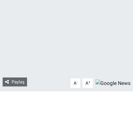
Bize ulaşın
İletişim/Künye
Yaşam
Gözden Kaçmasın
İletişim (Künye)
Paylaş
-
+
A
A