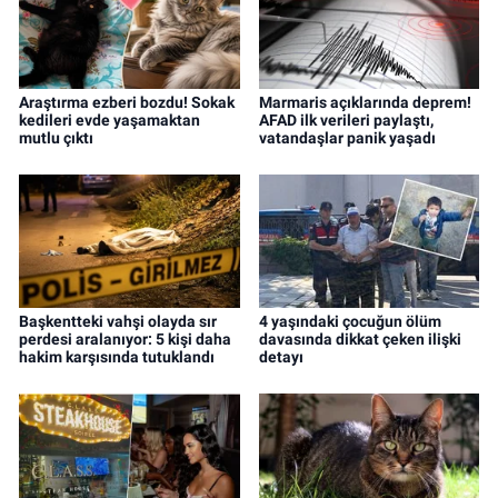
Araştırma ezberi bozdu! Sokak
Marmaris açıklarında deprem!
kedileri evde yaşamaktan
AFAD ilk verileri paylaştı,
mutlu çıktı
vatandaşlar panik yaşadı
Başkentteki vahşi olayda sır
4 yaşındaki çocuğun ölüm
perdesi aralanıyor: 5 kişi daha
davasında dikkat çeken ilişki
hakim karşısında tutuklandı
detayı