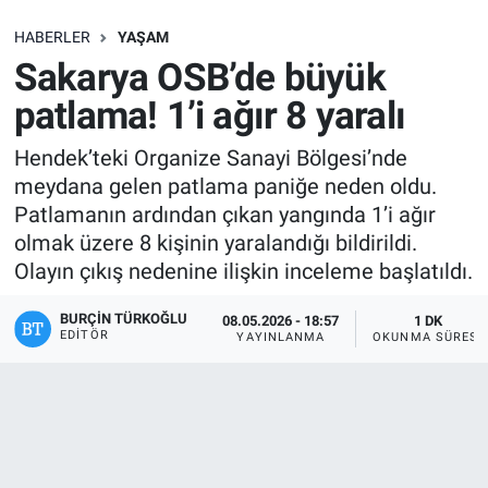
SAĞLIK
HABERLER
YAŞAM
Sakarya OSB’de büyük
EKONOMİ
patlama! 1’i ağır 8 yaralı
EĞİTİM
Hendek’teki Organize Sanayi Bölgesi’nde
meydana gelen patlama paniğe neden oldu.
ÖZEL HABER
Patlamanın ardından çıkan yangında 1’i ağır
olmak üzere 8 kişinin yaralandığı bildirildi.
Keşfet
Olayın çıkış nedenine ilişkin inceleme başlatıldı.
ASTROLOJİ
BURÇIN TÜRKOĞLU
08.05.2026 - 18:57
1 DK
EDITÖR
YAYINLANMA
OKUNMA SÜRESI
MANŞET
RESMİ İLANLAR
İLAN