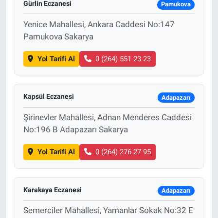
Gürlin Eczanesi
Pamukova
Bize ulaşın
Yenice Mahallesi, Ankara Caddesi No:147
Pamukova Sakarya
İletişim/Künye
Yol Tarifi Al
0 (264) 551 23 23
Yaşam
Gözden Kaçmasın
Kapsül Eczanesi
Adapazarı
Şirinevler Mahallesi, Adnan Menderes Caddesi
İletişim (Künye)
No:196 B Adapazarı Sakarya
Yol Tarifi Al
0 (264) 276 27 95
Karakaya Eczanesi
Adapazarı
Semerciler Mahallesi, Yamanlar Sokak No:32 E