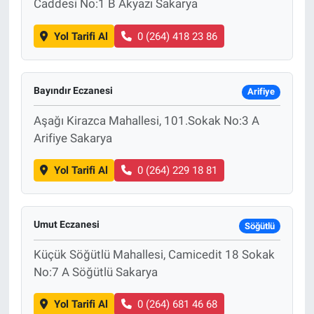
Caddesi No:1 B Akyazı Sakarya
Yol Tarifi Al
0 (264) 418 23 86
Bayındır Eczanesi
Arifiye
Aşağı Kirazca Mahallesi, 101.Sokak No:3 A
Arifiye Sakarya
Yol Tarifi Al
0 (264) 229 18 81
Umut Eczanesi
Söğütlü
Küçük Söğütlü Mahallesi, Camicedit 18 Sokak
No:7 A Söğütlü Sakarya
Yol Tarifi Al
0 (264) 681 46 68