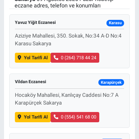
eczane adres, telefon ve konumları
SAĞLIK
Yavuz Yiğit Eczanesi
Karasu
EKONOMİ
Aziziye Mahallesi, 350. Sokak, No:34 A-D No:4
EĞİTİM
Karasu Sakarya
Yol Tarifi Al
0 (264) 718 44 24
ÖZEL HABER
Keşfet
Vildan Eczanesi
Karapürçek
ASTROLOJİ
Hocaköy Mahallesi, Kanlıçay Caddesi No:7 A
Karapürçek Sakarya
MANŞET
Yol Tarifi Al
0 (554) 541 68 00
RESMİ İLANLAR
İLAN