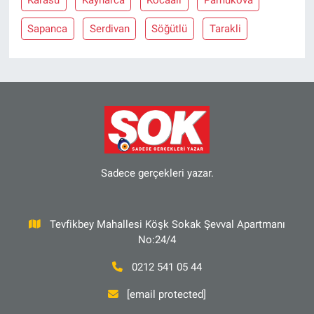
Karasu
Kaynarca
Kocaali
Pamukova
Sapanca
Serdivan
Söğütlü
Tarakli
Sadece gerçekleri yazar.
Tevfikbey Mahallesi Köşk Sokak Şevval Apartmanı
No:24/4
0212 541 05 44
[email protected]