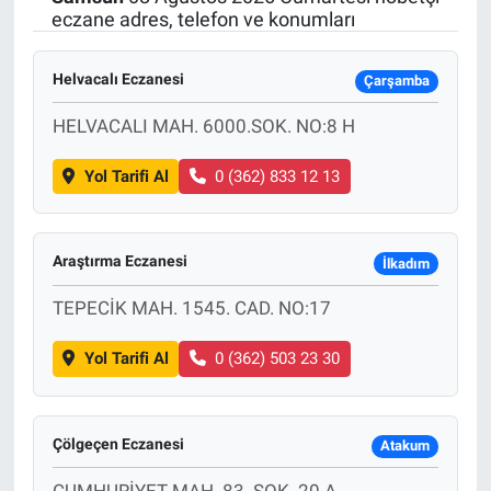
eczane adres, telefon ve konumları
SAĞLIK
Helvacalı Eczanesi
Çarşamba
EKONOMİ
HELVACALI MAH. 6000.SOK. NO:8 H
EĞİTİM
Yol Tarifi Al
0 (362) 833 12 13
ÖZEL HABER
Keşfet
Araştırma Eczanesi
İlkadım
TEPECİK MAH. 1545. CAD. NO:17
ASTROLOJİ
Yol Tarifi Al
0 (362) 503 23 30
MANŞET
RESMİ İLANLAR
Çölgeçen Eczanesi
Atakum
İLAN
CUMHURİYET MAH. 83. SOK. 20 A