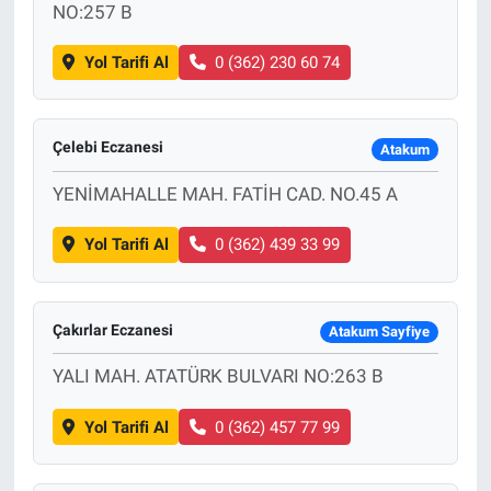
NO:257 B
Yol Tarifi Al
0 (362) 230 60 74
Çelebi Eczanesi
Atakum
YENİMAHALLE MAH. FATİH CAD. NO.45 A
Yol Tarifi Al
0 (362) 439 33 99
Çakırlar Eczanesi
Atakum Sayfiye
YALI MAH. ATATÜRK BULVARI NO:263 B
Yol Tarifi Al
0 (362) 457 77 99