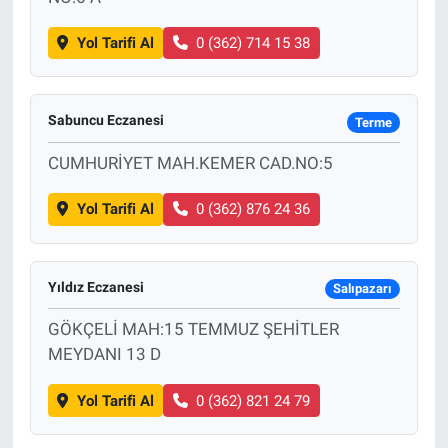
Yol Tarifi Al
0 (362) 714 15 38
Sabuncu Eczanesi
Terme
CUMHURİYET MAH.KEMER CAD.NO:5
Yol Tarifi Al
0 (362) 876 24 36
Yıldız Eczanesi
Salıpazarı
GÖKÇELİ MAH:15 TEMMUZ ŞEHİTLER
MEYDANI 13 D
Yol Tarifi Al
0 (362) 821 24 79