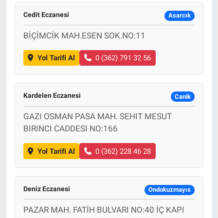
Cedit Eczanesi
Asarcık
BİÇİMCİK MAH.ESEN SOK.NO:11
Yol Tarifi Al
0 (362) 791 32 56
Kardelen Eczanesi
Canik
GAZI OSMAN PASA MAH. SEHIT MESUT
BIRINCI CADDESI NO:166
Yol Tarifi Al
0 (362) 228 46 28
Deniz Eczanesi
Ondokuzmayıs
PAZAR MAH. FATİH BULVARI NO:40 İÇ KAPI