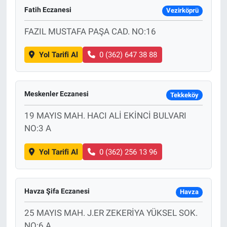
Fatih Eczanesi
Vezirköprü
FAZIL MUSTAFA PAŞA CAD. NO:16
Yol Tarifi Al
0 (362) 647 38 88
Meskenler Eczanesi
Tekkeköy
19 MAYIS MAH. HACI ALİ EKİNCİ BULVARI
NO:3 A
Yol Tarifi Al
0 (362) 256 13 96
Havza Şifa Eczanesi
Havza
25 MAYIS MAH. J.ER ZEKERİYA YÜKSEL SOK.
NO:6 A