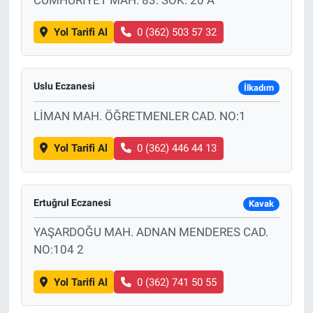
Yol Tarifi Al
0 (362) 503 57 32
Bize ulaşın
İletişim/Künye
Uslu Eczanesi
İlkadım
Yaşam
LİMAN MAH. ÖĞRETMENLER CAD. NO:1
Gözden Kaçmasın
Yol Tarifi Al
0 (362) 446 44 13
İletişim (Künye)
Ertuğrul Eczanesi
Kavak
YAŞARDOĞU MAH. ADNAN MENDERES CAD.
NO:104 2
Yol Tarifi Al
0 (362) 741 50 55