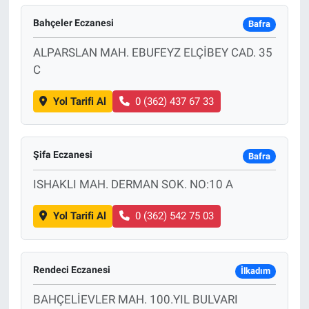
Bahçeler Eczanesi
Bafra
ALPARSLAN MAH. EBUFEYZ ELÇİBEY CAD. 35
C
Yol Tarifi Al
0 (362) 437 67 33
Şifa Eczanesi
Bafra
ISHAKLI MAH. DERMAN SOK. NO:10 A
Yol Tarifi Al
0 (362) 542 75 03
Rendeci Eczanesi
İlkadım
BAHÇELİEVLER MAH. 100.YIL BULVARI