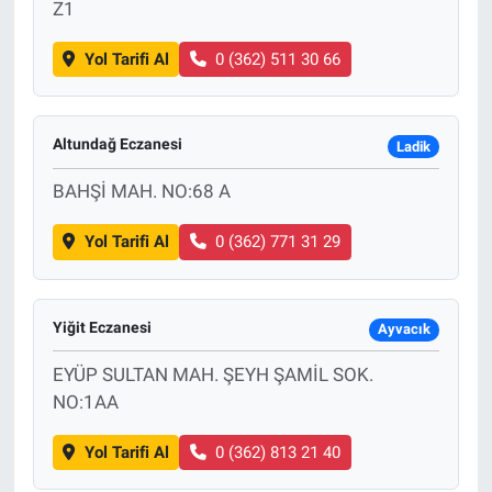
Z1
Yol Tarifi Al
0 (362) 511 30 66
Altundağ Eczanesi
Ladik
BAHŞİ MAH. NO:68 A
Yol Tarifi Al
0 (362) 771 31 29
Yiğit Eczanesi
Ayvacık
EYÜP SULTAN MAH. ŞEYH ŞAMİL SOK.
NO:1AA
Yol Tarifi Al
0 (362) 813 21 40