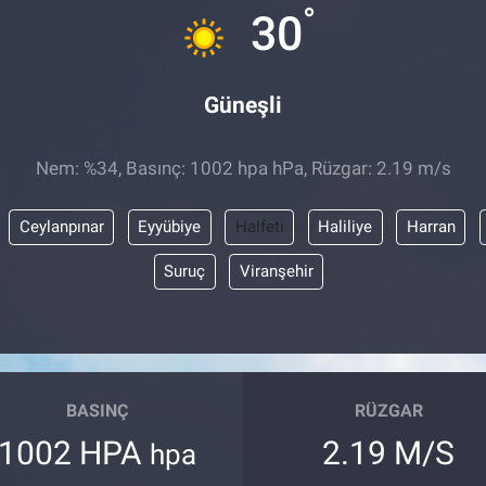
°
30
Güneşli
Nem: %34, Basınç: 1002 hpa hPa, Rüzgar: 2.19 m/s
Ceylanpınar
Eyyübiye
Halfeti
Haliliye
Harran
Suruç
Viranşehir
BASINÇ
RÜZGAR
1002 HPA
2.19 M/S
hpa