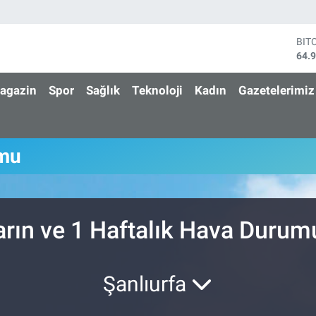
BIT
64.
DO
47,
agazin
Spor
Sağlık
Teknoloji
Kadın
Gazetelerimiz
EU
55,
STE
64,
umu
GRA
666
BİS
13.
arın ve 1 Haftalık Hava Durum
Şanlıurfa