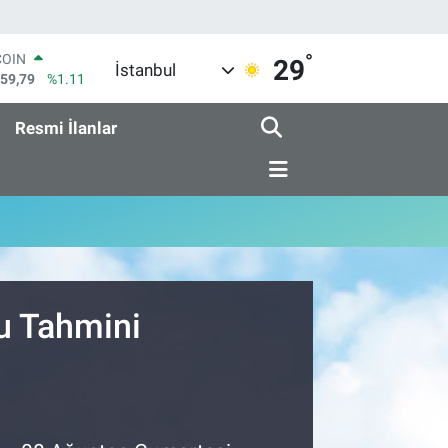
°
COIN
29
İstanbul
959,79
%1.11
LAR
7436
%0.18
Resmi İlanlar
RO
2510
%0.32
RLİN
4811
%0.38
M ALTIN
0.55
%0.03
T100
779
%-14
u Tahmini