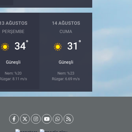
13 AĞUSTOS
14 AĞUSTOS
PERŞEMBE
CUMA
°
°
34
31
Güneşli
Güneşli
Nem: %20
Nem: %23
Rüzgar: 8.11 m/s
Rüzgar: 6.69 m/s