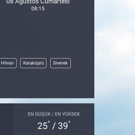
08 Ağustos Cumartesi
08:15
Hilvan
Karaköprü
Siverek
EN DÜŞÜK / EN YÜKSEK
°
°
25
/ 39