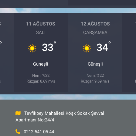
S
11 AĞUSTOS
12 AĞUSTOS
SALI
ÇARŞAMBA
°
°
°
33
34
Güneşli
Güneşli
Nem: %22
Nem: %22
s
Rüzgar: 8.69 m/s
Rüzgar: 9.69 m/s
Tevfikbey Mahallesi Köşk Sokak Şevval
Apartmanı No:24/4
0212 541 05 44