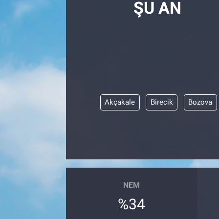
ŞU AN
SAĞLIK
EKONOMİ
EĞİTİM
ÖZEL HABER
Akçakale
Birecik
Bozova
Keşfet
ASTROLOJİ
MANŞET
NEM
RESMİ İLANLAR
%34
İLAN