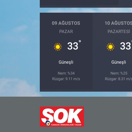
Bize ulaşın
09 AĞUSTOS
10 AĞUSTO
İletişim/Künye
PAZAR
PAZARTESI
°
33
33
Yaşam
Gözden Kaçmasın
Güneşli
Güneşli
İletişim (Künye)
Nem: %34
Nem: %25
Rüzgar: 9.11 m/s
Rüzgar: 8.31 m/