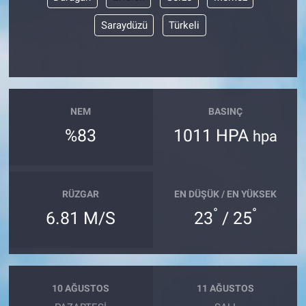
Saraydüzü
Türkeli
Bize ulaşın
İletişim/Künye
Yaşam
NEM
BASINÇ
%83
1011 HPA
hpa
Gözden Kaçmasın
İletişim (Künye)
RÜZGAR
EN DÜŞÜK / EN YÜKSEK
°
°
6.81 M/S
23
/ 25
10 AĞUSTOS
11 AĞUSTOS