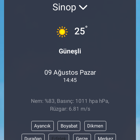
Sinop
SAĞLIK
EKONOMİ
°
25
EĞİTİM
Güneşli
ÖZEL HABER
09 Ağustos Pazar
Keşfet
14:45
ASTROLOJİ
Nem: %83, Basınç: 1011 hpa hPa,
MANŞET
Rüzgar: 6.81 m/s
RESMİ İLANLAR
Ayancık
Boyabat
Dikmen
İLAN
Durağan
Erfelek
Gerze
Merkez