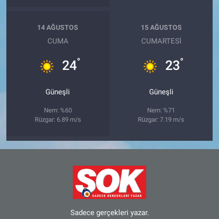
14 AĞUSTOS
15 AĞUSTOS
CUMA
CUMARTESI
°
°
24
23
Güneşli
Güneşli
Nem: %60
Nem: %71
Rüzgar: 6.89 m/s
Rüzgar: 7.19 m/s
Sadece gerçekleri yazar.