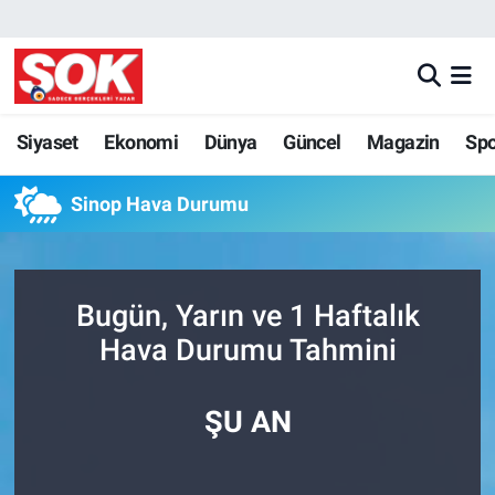
GÜNDEM
Nöbetçi Eczaneler
DÜNYA
Hava Durumu
Siyaset
Ekonomi
Dünya
Güncel
Magazin
Sp
SPOR
İstanbul Namaz Vakitleri
Sinop Hava Durumu
MAGAZİN
Trafik Durumu
Bugün, Yarın ve 1 Haftalık
KÜLTÜR SANAT
Süper Lig Puan Durumu ve Fikstür
Hava Durumu Tahmini
POLİTİKA
Tüm Manşetler
ŞU AN
YAŞAM
Son Dakika Haberleri
TEKNOLOJİ
Haber Arşivi