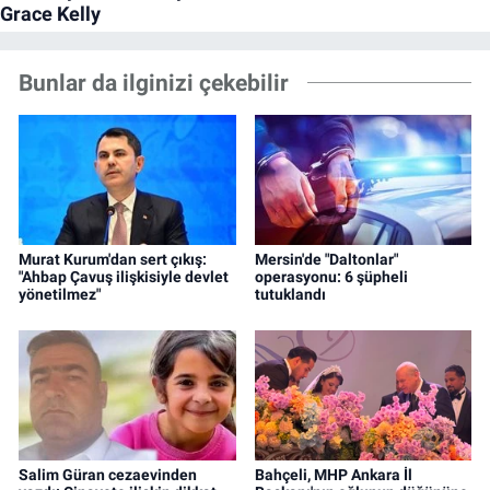
Bunlar da ilginizi çekebilir
Murat Kurum'dan sert çıkış:
Mersin'de "Daltonlar"
"Ahbap Çavuş ilişkisiyle devlet
operasyonu: 6 şüpheli
yönetilmez"
tutuklandı
Salim Güran cezaevinden
Bahçeli, MHP Ankara İl