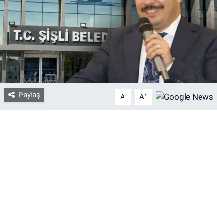
Bize ulaşın
İletişim/Künye
Yaşam
Paylaş
-
+
Gözden Kaçmasın
A
A
İletişim (Künye)