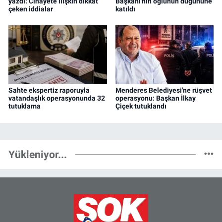
yazdı: Cinayete ilişkin dikkat
Başkanı'nın oğlunun düğününe
çeken iddialar
katıldı
Sahte ekspertiz raporuyla
Menderes Belediyesi'ne rüşvet
vatandaşlık operasyonunda 32
operasyonu: Başkan İlkay
tutuklama
Çiçek tutuklandı
Yükleniyor...