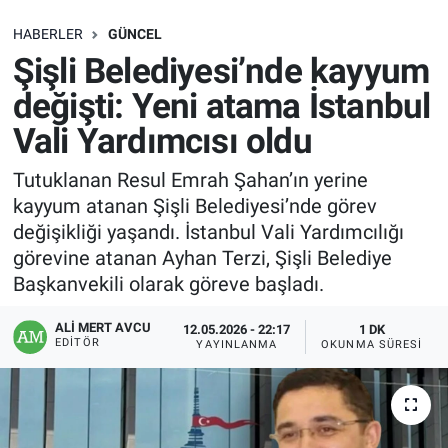
SAĞLIK
HABERLER
GÜNCEL
Şişli Belediyesi’nde kayyum
EKONOMİ
değişti: Yeni atama İstanbul
Vali Yardımcısı oldu
EĞİTİM
Tutuklanan Resul Emrah Şahan’ın yerine
ÖZEL HABER
kayyum atanan Şişli Belediyesi’nde görev
değişikliği yaşandı. İstanbul Vali Yardımcılığı
Keşfet
görevine atanan Ayhan Terzi, Şişli Belediye
Başkanvekili olarak göreve başladı.
ASTROLOJİ
ALI MERT AVCU
12.05.2026 - 22:17
1 DK
MANŞET
EDITÖR
YAYINLANMA
OKUNMA SÜRESI
RESMİ İLANLAR
İLAN