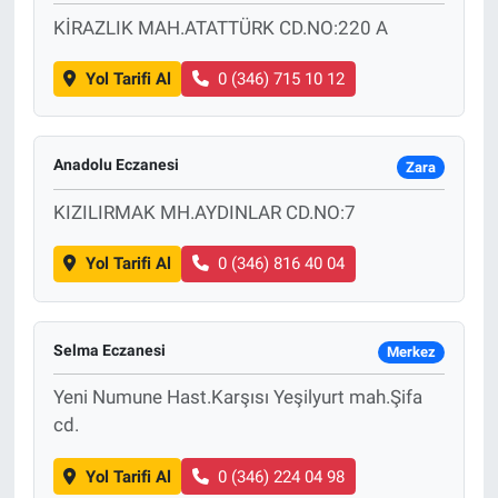
KİRAZLIK MAH.ATATTÜRK CD.NO:220 A
Bize ulaşın
Yol Tarifi Al
0 (346) 715 10 12
İletişim/Künye
Yaşam
Anadolu Eczanesi
Zara
KIZILIRMAK MH.AYDINLAR CD.NO:7
Gözden Kaçmasın
Yol Tarifi Al
0 (346) 816 40 04
İletişim (Künye)
Selma Eczanesi
Merkez
Yeni Numune Hast.Karşısı Yeşilyurt mah.Şifa
cd.
Yol Tarifi Al
0 (346) 224 04 98