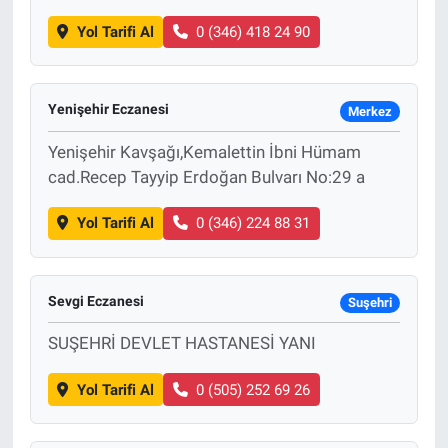
Yol Tarifi Al
0 (346) 418 24 90
Yenişehir Eczanesi
Merkez
Yenişehir Kavşağı,Kemalettin İbni Hümam
cad.Recep Tayyip Erdoğan Bulvarı No:29 a
Yol Tarifi Al
0 (346) 224 88 31
Sevgi Eczanesi
Suşehri
SUŞEHRİ DEVLET HASTANESİ YANI
Yol Tarifi Al
0 (505) 252 69 26