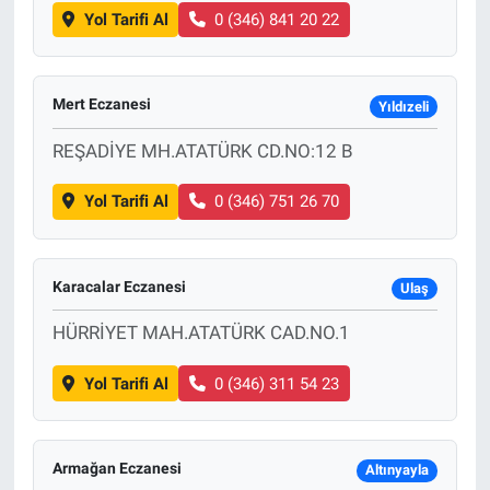
Yol Tarifi Al
0 (346) 841 20 22
Mert Eczanesi
Yıldızeli
REŞADİYE MH.ATATÜRK CD.NO:12 B
Yol Tarifi Al
0 (346) 751 26 70
Karacalar Eczanesi
Ulaş
HÜRRİYET MAH.ATATÜRK CAD.NO.1
Yol Tarifi Al
0 (346) 311 54 23
Armağan Eczanesi
Altınyayla