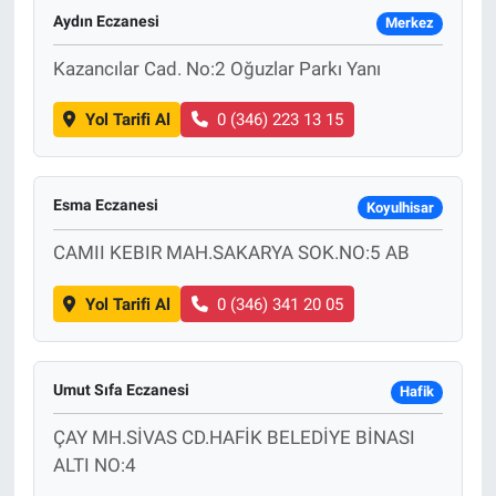
Aydın Eczanesi
Merkez
Kazancılar Cad. No:2 Oğuzlar Parkı Yanı
Yol Tarifi Al
0 (346) 223 13 15
Esma Eczanesi
Koyulhisar
CAMII KEBIR MAH.SAKARYA SOK.NO:5 AB
Yol Tarifi Al
0 (346) 341 20 05
Umut Sıfa Eczanesi
Hafik
ÇAY MH.SİVAS CD.HAFİK BELEDİYE BİNASI
ALTI NO:4