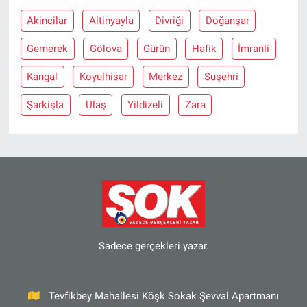
Akincilar
Altinyayla
Divriği
Doğanşar
Gemerek
Gölova
Gürün
Hafik
İmranli
Kangal
Koyulhisar
Merkez
Suşehri
Şarkişla
Ulaş
Yildizeli
Zara
Sadece gerçekleri yazar.
Tevfikbey Mahallesi Köşk Sokak Şevval Apartmanı