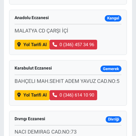
Anadolu Eczanesi
Kangal
MALATYA CD ÇARŞI İÇİ
Yol Tarifi Al
0 (346) 457 34 96
Karabulut Eczanesi
Gemerek
BAHÇELI MAH.SEHIT ADEM YAVUZ CAD.NO:5
Yol Tarifi Al
0 (346) 614 10 90
Dıvrıgı Eczanesi
Divriği
NACI DEMIRAG CAD.NO:73