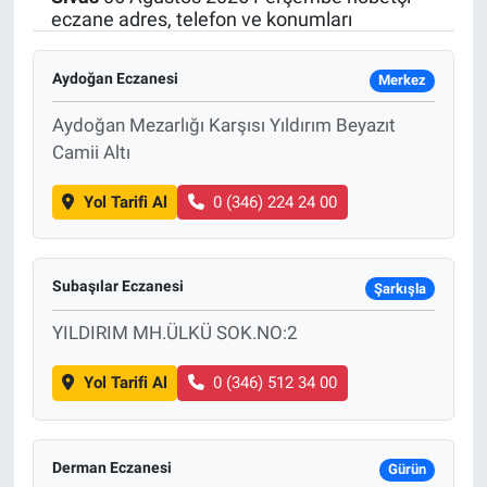
eczane adres, telefon ve konumları
SAĞLIK
Aydoğan Eczanesi
Merkez
EKONOMİ
Aydoğan Mezarlığı Karşısı Yıldırım Beyazıt
EĞİTİM
Camii Altı
Yol Tarifi Al
0 (346) 224 24 00
ÖZEL HABER
Keşfet
Subaşılar Eczanesi
Şarkışla
ASTROLOJİ
YILDIRIM MH.ÜLKÜ SOK.NO:2
MANŞET
Yol Tarifi Al
0 (346) 512 34 00
RESMİ İLANLAR
Derman Eczanesi
Gürün
İLAN