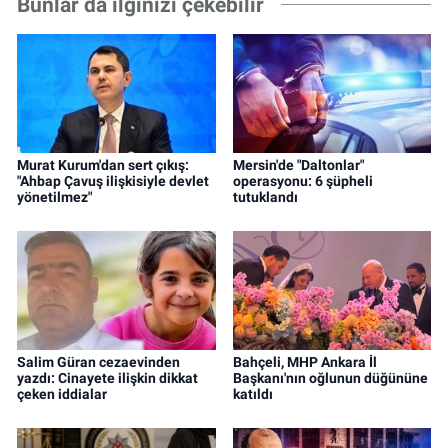
Bunlar da ilginizi çekebilir
Murat Kurum'dan sert çıkış:
Mersin'de "Daltonlar"
"Ahbap Çavuş ilişkisiyle devlet
operasyonu: 6 şüpheli
yönetilmez"
tutuklandı
Salim Güran cezaevinden
Bahçeli, MHP Ankara İl
yazdı: Cinayete ilişkin dikkat
Başkanı'nın oğlunun düğününe
çeken iddialar
katıldı