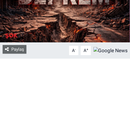
Bize ulaşın
İletişim/Künye
Yaşam
Paylaş
-
+
A
A
Gözden Kaçmasın
İletişim (Künye)