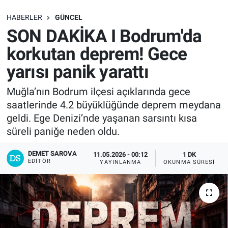
SAĞLIK
HABERLER
GÜNCEL
SON DAKİKA I Bodrum'da
EKONOMİ
korkutan deprem! Gece
yarısı panik yarattı
EĞİTİM
Muğla’nın Bodrum ilçesi açıklarında gece
ÖZEL HABER
saatlerinde 4.2 büyüklüğünde deprem meydana
geldi. Ege Denizi’nde yaşanan sarsıntı kısa
Keşfet
süreli paniğe neden oldu.
ASTROLOJİ
DEMET SAROVA
11.05.2026 - 00:12
1 DK
EDITÖR
YAYINLANMA
OKUNMA SÜRESI
MANŞET
RESMİ İLANLAR
İLAN