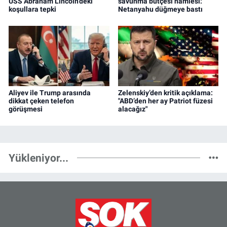
USS Abraham Lincoln’deki
savunma bütçesi hamlesi:
koşullara tepki
Netanyahu düğmeye bastı
Aliyev ile Trump arasında
Zelenskiy’den kritik açıklama:
dikkat çeken telefon
"ABD’den her ay Patriot füzesi
görüşmesi
alacağız"
Yükleniyor...