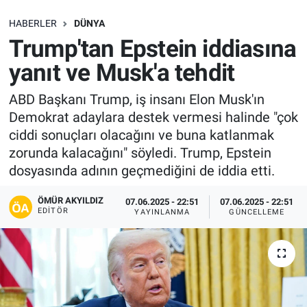
SAĞLIK
HABERLER
DÜNYA
Trump'tan Epstein iddiasına
EKONOMİ
yanıt ve Musk'a tehdit
EĞİTİM
ABD Başkanı Trump, iş insanı Elon Musk'ın
Demokrat adaylara destek vermesi halinde "çok
ÖZEL HABER
ciddi sonuçları olacağını ve buna katlanmak
zorunda kalacağını" söyledi. Trump, Epstein
Keşfet
dosyasında adının geçmediğini de iddia etti.
ASTROLOJİ
ÖMÜR AKYILDIZ
07.06.2025 - 22:51
07.06.2025 - 22:51
EDITÖR
YAYINLANMA
GÜNCELLEME
MANŞET
RESMİ İLANLAR
İLAN