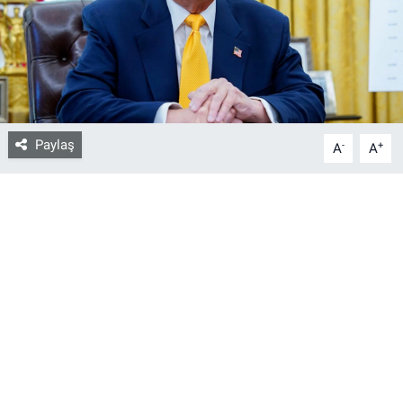
Bize ulaşın
İletişim/Künye
Yaşam
Paylaş
-
+
A
A
Gözden Kaçmasın
İletişim (Künye)