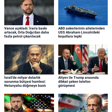
Vance açıkladı: İran'a baskı
ABD askerlerinin ailelerinden
artacak, Orta Doğu'dan daha
USS Abraham Lincoln’deki
fazla petrol çıkarılacak
koşullara tepki
İsrail’de milyar dolarlık
Aliyev ile Trump arasında
savunma bütçesi hamlesi:
dikkat çeken telefon
Netanyahu düğmeye bastı
görüşmesi