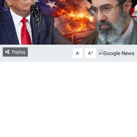
Bize ulaşın
İletişim/Künye
Yaşam
Paylaş
-
+
A
A
Gözden Kaçmasın
İletişim (Künye)