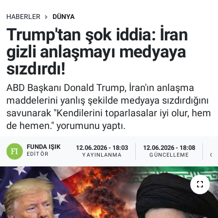
SAĞLIK
HABERLER
DÜNYA
Trump'tan şok iddia: İran
EKONOMİ
gizli anlaşmayı medyaya
sızdırdı!
EĞİTİM
ABD Başkanı Donald Trump, İran'ın anlaşma
ÖZEL HABER
maddelerini yanlış şekilde medyaya sızdırdığını
savunarak "Kendilerini toparlasalar iyi olur, hem
Keşfet
de hemen." yorumunu yaptı.
ASTROLOJİ
FUNDA IŞIK
12.06.2026 - 18:03
12.06.2026 - 18:08
EDITÖR
YAYINLANMA
GÜNCELLEME
OK
MANŞET
RESMİ İLANLAR
İLAN