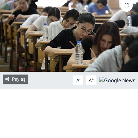
Bize ulaşın
İletişim/Künye
Yaşam
Gözden Kaçmasın
İletişim (Künye)
Paylaş
-
+
A
A