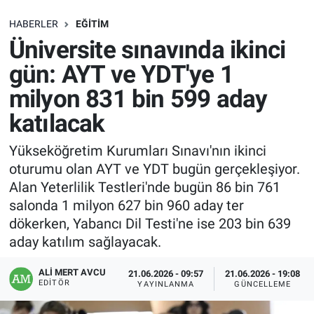
SAĞLIK
HABERLER
EĞITIM
Üniversite sınavında ikinci
EKONOMİ
gün: AYT ve YDT'ye 1
milyon 831 bin 599 aday
EĞİTİM
katılacak
ÖZEL HABER
Yükseköğretim Kurumları Sınavı'nın ikinci
oturumu olan AYT ve YDT bugün gerçekleşiyor.
Keşfet
Alan Yeterlilik Testleri'nde bugün 86 bin 761
ASTROLOJİ
salonda 1 milyon 627 bin 960 aday ter
dökerken, Yabancı Dil Testi'ne ise 203 bin 639
MANŞET
aday katılım sağlayacak.
ALI MERT AVCU
RESMİ İLANLAR
21.06.2026 - 09:57
21.06.2026 - 19:08
EDITÖR
YAYINLANMA
GÜNCELLEME
İLAN