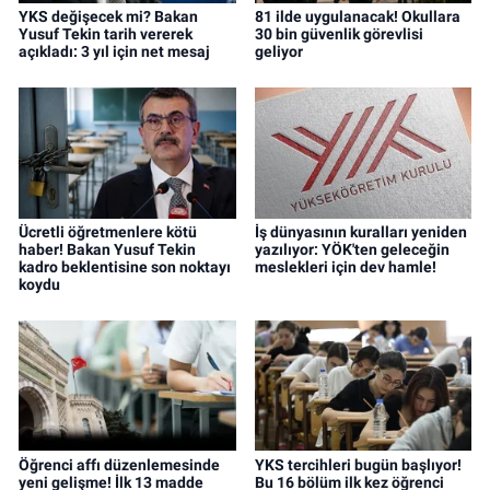
YKS değişecek mi? Bakan
81 ilde uygulanacak! Okullara
Yusuf Tekin tarih vererek
30 bin güvenlik görevlisi
açıkladı: 3 yıl için net mesaj
geliyor
Ücretli öğretmenlere kötü
İş dünyasının kuralları yeniden
haber! Bakan Yusuf Tekin
yazılıyor: YÖK'ten geleceğin
kadro beklentisine son noktayı
meslekleri için dev hamle!
koydu
Öğrenci affı düzenlemesinde
YKS tercihleri bugün başlıyor!
yeni gelişme! İlk 13 madde
Bu 16 bölüm ilk kez öğrenci