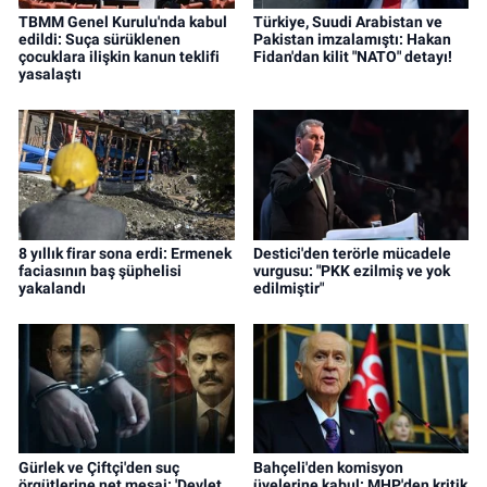
TBMM Genel Kurulu'nda kabul
Türkiye, Suudi Arabistan ve
edildi: Suça sürüklenen
Pakistan imzalamıştı: Hakan
çocuklara ilişkin kanun teklifi
Fidan'dan kilit "NATO" detayı!
yasalaştı
8 yıllık firar sona erdi: Ermenek
Destici'den terörle mücadele
faciasının baş şüphelisi
vurgusu: "PKK ezilmiş ve yok
yakalandı
edilmiştir"
Gürlek ve Çiftçi'den suç
Bahçeli'den komisyon
örgütlerine net mesaj: 'Devlet
üyelerine kabul: MHP'den kritik