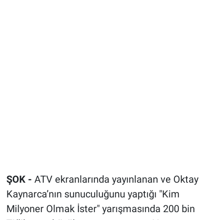
Bize ulaşın
İletişim/Künye
Yaşam
Gözden Kaçmasın
İletişim (Künye)
ŞOK -
ATV ekranlarında yayınlanan ve Oktay
Kaynarca’nın sunuculuğunu yaptığı "Kim
Milyoner Olmak İster" yarışmasında 200 bin