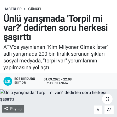
SAĞLIK
HABERLER
GÜNCEL
Ünlü yarışmada 'Torpil mi
EKONOMİ
var?' dedirten soru herkesi
şaşırttı
EĞİTİM
ATV'de yayınlanan "Kim Milyoner Olmak İster"
ÖZEL HABER
adlı yarışmada 200 bin liralık sorunun şıkları
sosyal medyada, "torpil var" yorumlarının
Keşfet
yapılmasına yol açtı.
ASTROLOJİ
ECE KIRDUDU
01.09.2025 - 22:08
EDITÖR
YAYINLANMA
MANŞET
RESMİ İLANLAR
Paylaş
-
+
A
A
İLAN