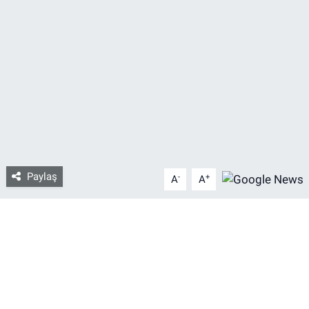
Bize ulaşın
İletişim/Künye
Yaşam
Gözden Kaçmasın
İletişim (Künye)
Paylaş
-
+
A
A