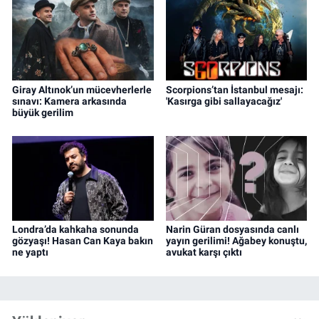
Giray Altınok’un mücevherlerle
Scorpions’tan İstanbul mesajı:
sınavı: Kamera arkasında
'Kasırga gibi sallayacağız'
büyük gerilim
Londra’da kahkaha sonunda
Narin Güran dosyasında canlı
gözyaşı! Hasan Can Kaya bakın
yayın gerilimi! Ağabey konuştu,
ne yaptı
avukat karşı çıktı