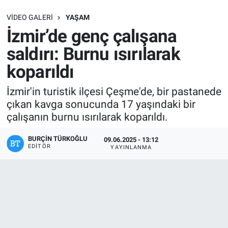
SAĞLIK
VIDEO GALERI
YAŞAM
İzmir’de genç çalışana
EKONOMİ
saldırı: Burnu ısırılarak
koparıldı
EĞİTİM
İzmir'in turistik ilçesi Çeşme'de, bir pastanede
ÖZEL HABER
çıkan kavga sonucunda 17 yaşındaki bir
çalışanın burnu ısırılarak koparıldı.
Keşfet
BURÇIN TÜRKOĞLU
09.06.2025 - 13:12
EDITÖR
ASTROLOJİ
YAYINLANMA
MANŞET
RESMİ İLANLAR
İLAN