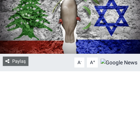
Bize ulaşın
İletişim/Künye
Yaşam
Paylaş
-
+
Gözden Kaçmasın
A
A
İletişim (Künye)