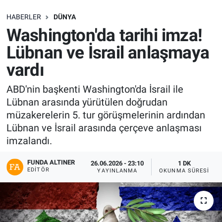
SAĞLIK
HABERLER
DÜNYA
Washington'da tarihi imza!
EKONOMİ
Lübnan ve İsrail anlaşmaya
vardı
EĞİTİM
ABD'nin başkenti Washington'da İsrail ile
ÖZEL HABER
Lübnan arasında yürütülen doğrudan
müzakerelerin 5. tur görüşmelerinin ardından
Keşfet
Lübnan ve İsrail arasında çerçeve anlaşması
imzalandı.
ASTROLOJİ
FUNDA ALTINER
26.06.2026 - 23:10
1 DK
MANŞET
EDITÖR
YAYINLANMA
OKUNMA SÜRESI
RESMİ İLANLAR
İLAN