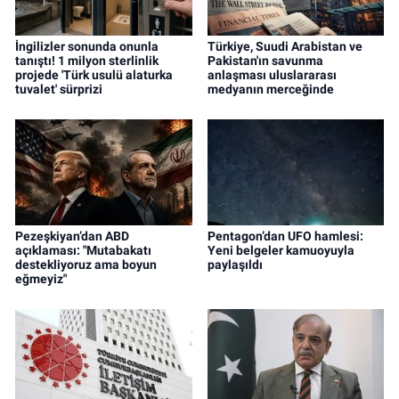
İngilizler sonunda onunla
Türkiye, Suudi Arabistan ve
tanıştı! 1 milyon sterlinlik
Pakistan'ın savunma
projede 'Türk usulü alaturka
anlaşması uluslararası
tuvalet' sürprizi
medyanın merceğinde
Pezeşkiyan’dan ABD
Pentagon’dan UFO hamlesi:
açıklaması: "Mutabakatı
Yeni belgeler kamuoyuyla
destekliyoruz ama boyun
paylaşıldı
eğmeyiz"