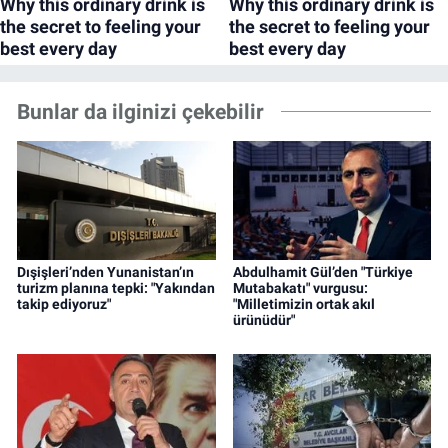
Bunlar da ilginizi çekebilir
Dışişleri’nden Yunanistan’ın
Abdulhamit Gül’den "Türkiye
turizm planına tepki: "Yakından
Mutabakatı" vurgusu:
takip ediyoruz"
"Milletimizin ortak akıl
ürünüdür"