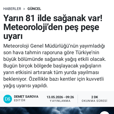
SAĞLIK
HABERLER
GÜNCEL
Yarın 81 ilde sağanak var!
EKONOMİ
Meteoroloji’den peş peşe
uyarı
EĞİTİM
Meteoroloji Genel Müdürlüğü’nün yayımladığı
ÖZEL HABER
son hava tahmin raporuna göre Türkiye’nin
büyük bölümünde sağanak yağış etkili olacak.
Keşfet
Bugün birçok bölgede başlayacak yağışların
yarın etkisini artırarak tüm yurda yayılması
ASTROLOJİ
bekleniyor. Özellikle bazı kentler için kuvvetli
yağış uyarısı yapıldı.
MANŞET
DEMET SAROVA
13.05.2026 - 09:26
2 DK
RESMİ İLANLAR
EDITÖR
YAYINLANMA
OKUNMA SÜRESI
İLAN