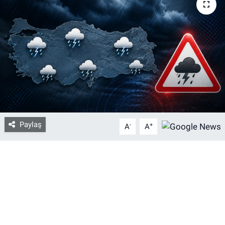
Bize ulaşın
İletişim/Künye
Yaşam
Gözden Kaçmasın
Paylaş
İletişim (Künye)
-
+
A
A