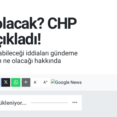
 olacak? CHP
ıkladı!
labileceği iddiaları gündeme
in ne olacağı hakkında
-
+
A
A
ükleniyor...