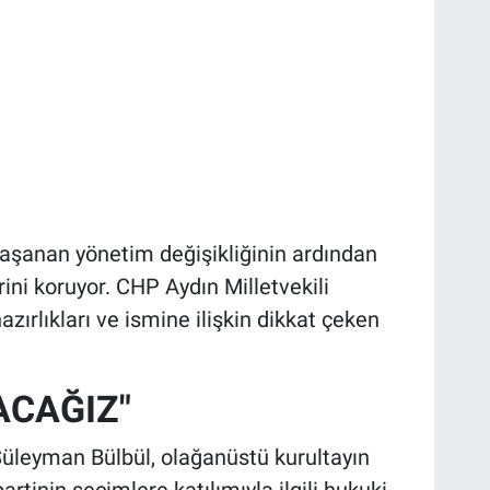
şanan yönetim değişikliğinin ardından
ini koruyor. CHP Aydın Milletvekili
azırlıkları ve ismine ilişkin dikkat çeken
ACAĞIZ"
Süleyman Bülbül, olağanüstü kurultayın
inin seçimlere katılımıyla ilgili hukuki