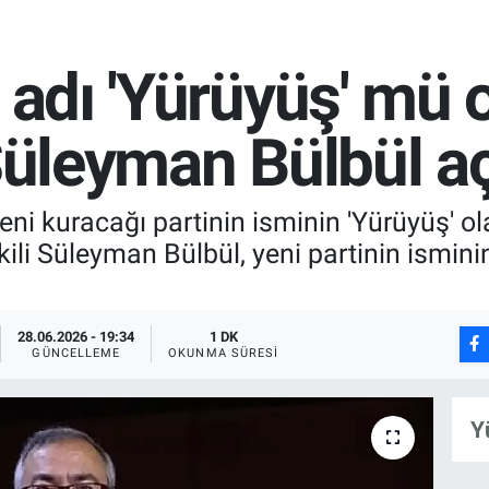
n adı 'Yürüyüş' mü
 Süleyman Bülbül aç
eni kuracağı partinin isminin 'Yürüyüş' o
kili Süleyman Bülbül, yeni partinin ismin
28.06.2026 - 19:34
1 DK
GÜNCELLEME
OKUNMA SÜRESI
Y