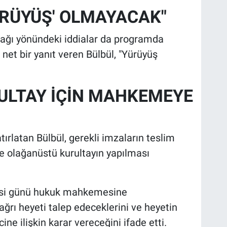
YÜRÜYÜŞ' OLMAYACAK"
acağı yönündeki iddialar da programda
net bir yanıt veren Bülbül, "Yürüyüş
LTAY İÇİN MAHKEMEYE
rlatan Bülbül, gerekli imzaların teslim
e olağanüstü kurultayın yapılması
esi günü hukuk mahkemesine
ağrı heyeti talep edeceklerini ve heyetin
ine ilişkin karar vereceğini ifade etti.