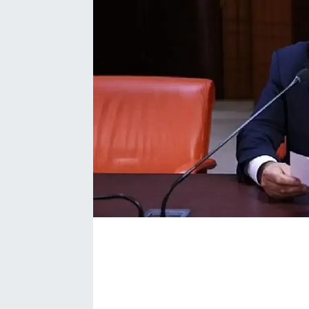
Bize ulaşın
İletişim/Künye
Yaşam
Gözden Kaçmasın
İletişim (Künye)