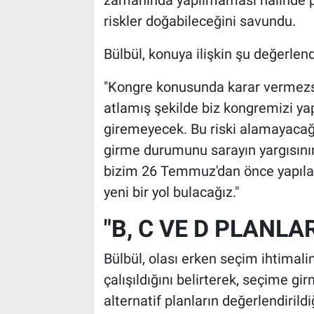
riskler doğabileceğini savundu.
Bülbül, konuya ilişkin şu değerlend
"Kongre konusunda karar vermezs
atlamış şekilde biz kongremizi 
giremeyecek. Bu riski alamayacağı
girme durumunu sarayın yargısını
bizim 26 Temmuz'dan önce yapılaca
yeni bir yol bulacağız."
"B, C VE D PLANLA
Bülbül, olası erken seçim ihtimalin
çalışıldığını belirterek, seçime gi
alternatif planların değerlendirildi