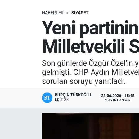
SAĞLIK
HABERLER
SIYASET
Yeni partini
EKONOMİ
Milletvekili
EĞİTİM
ÖZEL HABER
Son günlerde Özgür Özel'in y
gelmişti. CHP Aydın Milletve
Keşfet
sorulan soruyu yanıtladı.
ASTROLOJİ
BURÇIN TÜRKOĞLU
28.06.2026 - 15:48
EDITÖR
YAYINLANMA
MANŞET
RESMİ İLANLAR
İLAN