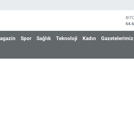
BIT
64.
DO
47,
agazin
Spor
Sağlık
Teknoloji
Kadın
Gazetelerimiz
EU
55,
STE
64,
GRA
650
BİS
13.