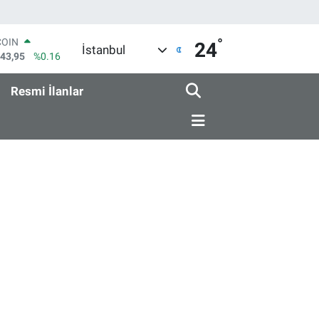
°
COIN
24
İstanbul
643,95
%0.16
LAR
6704
%0
Resmi İlanlar
RO
0406
%-0.08
RLİN
2143
%0
M ALTIN
0.87
%0.12
T100
799
%70