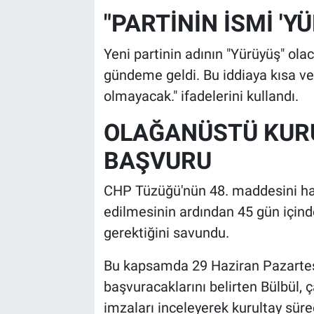
"PARTİNİN İSMİ '
Yeni partinin adının "Yürüyüş" ol
gündeme geldi. Bu iddiaya kısa ve 
olmayacak." ifadelerini kullandı.
OLAĞANÜSTÜ KURU
BAŞVURU
CHP Tüzüğü'nün 48. maddesini hatı
edilmesinin ardından 45 gün içind
gerektiğini savundu.
Bu kapsamda 29 Haziran Pazart
başvuracaklarını belirten Bülbül, ç
imzaları inceleyerek kurultay sürec